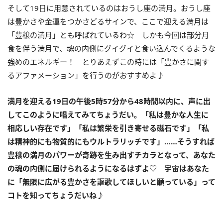
そして
19
日に用意されているのはおうし座の満月。おうし座
は豊かさや金運をつかさどるサインで、ここで迎える満月は
「豊穣の満月」とも呼ばれているわ☆ しかも今回は部分月
食を伴う満月で、魂の内側にグイグイと食い込んでくるような
強めのエネルギー！ とりあえずこの時には「豊かさに関す
るアファメーション」を行うのがおすすめよ♪
満月を迎える
19
日の午後
5
時
57
分から
48
時間以内に、声に出
してこのように唱えてみてちょうだい
。
「私は豊かな人生に
相応しい存在です」「私は繁栄を引き寄せる磁石です」「私
は精神的にも物質的にもウルトラリッチです」……そうすれば
豊穣の満月のパワーが奇跡を生み出すチカラとなって、あなた
の魂の内側に届けられるようになるはずよ
♡
宇宙はあなた
に「無限に広がる豊かさを謳歌してほしいと願っている」って
コトを知ってちょうだいね♪