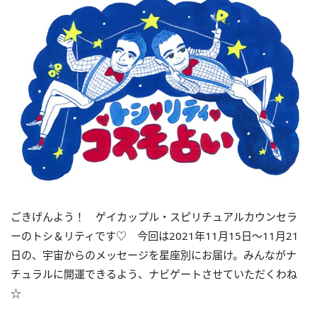
ごきげんよう！ ゲイカップル・スピリチュアルカウンセラ
ーのトシ＆リティです♡ 今回は
2021
年
11
月
15
日〜
11
月
21
日の、宇宙からのメッセージを星座別にお届け。みんながナ
チュラルに開運できるよう、ナビゲートさせていただくわね
☆