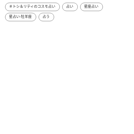
＃トシ＆リティのコスモ占い
占い
星座占い
星占い-牡羊座
占う