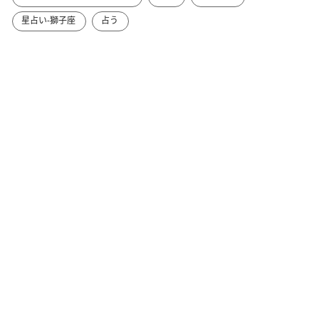
星占い-獅子座
占う