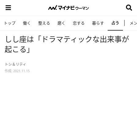
占う
トップ
働く
整える
磨く
恋する
暮らす
メ
しし座は「ドラマティックな出来事が
起こる」
トシ＆リティ
作成: 2021.11.15