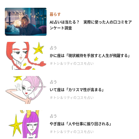
暮らす
AI占いは当たる？ 実際に使った人の口コミをア
ンケート調査
占う
かに座は「現状維持を手放すと人生が飛躍する」
＃トシ＆リティのコスモ占い
占う
いて座は「カリスマ性が高まる」
＃トシ＆リティのコスモ占い
占う
やぎ座は「人や仕事に振り回される」
＃トシ＆リティのコスモ占い