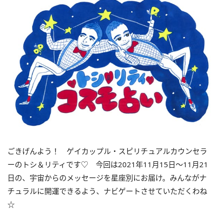
ごきげんよう！ ゲイカップル・スピリチュアルカウンセラ
ーのトシ＆リティです♡ 今回は
2021
年
11
月
15
日〜
11
月
21
日の、宇宙からのメッセージを星座別にお届け。みんながナ
チュラルに開運できるよう、ナビゲートさせていただくわね
☆