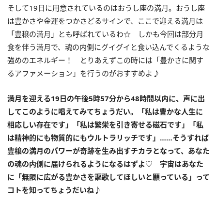
そして
19
日に用意されているのはおうし座の満月。おうし座
は豊かさや金運をつかさどるサインで、ここで迎える満月は
「豊穣の満月」とも呼ばれているわ☆ しかも今回は部分月
食を伴う満月で、魂の内側にグイグイと食い込んでくるような
強めのエネルギー！ とりあえずこの時には「豊かさに関す
るアファメーション」を行うのがおすすめよ♪
満月を迎える
19
日の午後
5
時
57
分から
48
時間以内に、声に出
してこのように唱えてみてちょうだい
。
「私は豊かな人生に
相応しい存在です」「私は繁栄を引き寄せる磁石です」「私
は精神的にも物質的にもウルトラリッチです」……そうすれば
豊穣の満月のパワーが奇跡を生み出すチカラとなって、あなた
の魂の内側に届けられるようになるはずよ
♡
宇宙はあなた
に「無限に広がる豊かさを謳歌してほしいと願っている」って
コトを知ってちょうだいね♪