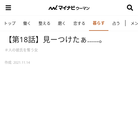
暮らす
トップ
働く
整える
磨く
恋する
占う
メ
【第18話】見ーつけたぁ……。
＃人の彼氏を奪う女
作成: 2021.11.14