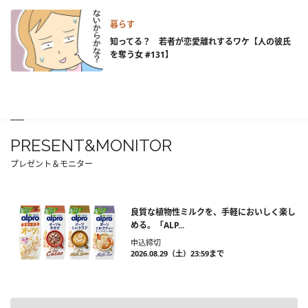
暮らす
知ってる？ 若者が恋愛離れするワケ【人の彼氏
を奪う女 #131】
PRESENT&MONITOR
プレゼント＆モニター
良質な植物性ミルクを、手軽においしく楽し
める。「ALP...
申込締切
2026.08.29（土）23:59まで