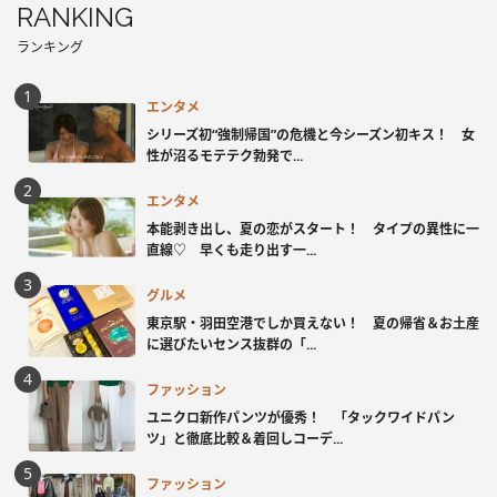
RANKING
ランキング
エンタメ
シリーズ初“強制帰国”の危機と今シーズン初キス！ 女
性が沼るモテテク勃発で...
エンタメ
本能剥き出し、夏の恋がスタート！ タイプの異性に一
直線♡ 早くも走り出す一...
グルメ
東京駅・羽田空港でしか買えない！ 夏の帰省＆お土産
に選びたいセンス抜群の「...
ファッション
ユニクロ新作パンツが優秀！ 「タックワイドパン
ツ」と徹底比較＆着回しコーデ...
ファッション