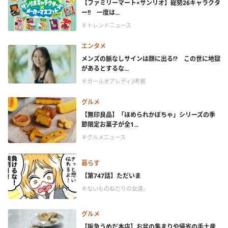
【ファミリーマート×サンリオ】総勢26キャラクタ
ー!! 一度は...
＃トレンドニュース
エンタメ
メンズの脈なしサインは顔に出る!? この世に地獄
があるとするな...
＃ガールオアレディ3考察
グルメ
【無印良品】「ほめられかぼちゃ」シリーズの季
節限定お菓子が全1...
＃グルメニュース
暮らす
【第747話】ただいま
＃ないものねだりの女達。
グルメ
【阪急うめだ本店】お盆の集まりや帰省の手土産