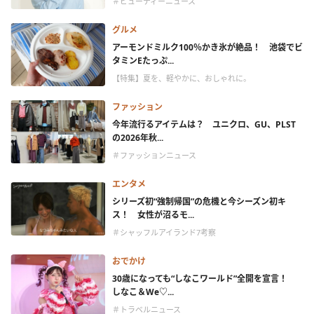
＃ビューティーニュース
グルメ
アーモンドミルク100％かき氷が絶品！ 池袋でビ
タミンEたっぷ...
【特集】夏を、軽やかに、おしゃれに。
ファッション
今年流行るアイテムは？ ユニクロ、GU、PLST
の2026年秋...
＃ファッションニュース
エンタメ
シリーズ初“強制帰国”の危機と今シーズン初キ
ス！ 女性が沼るモ...
＃シャッフルアイランド7考察
おでかけ
30歳になっても“しなこワールド”全開を宣言！
しなこ＆We♡...
＃トラベルニュース