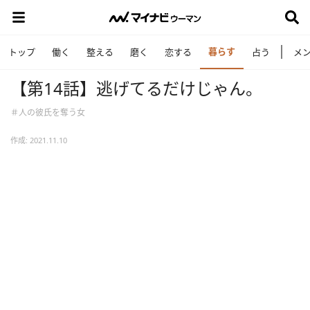
暮らす
トップ
働く
整える
磨く
恋する
占う
メ
【第14話】逃げてるだけじゃん。
＃人の彼氏を奪う女
作成: 2021.11.10