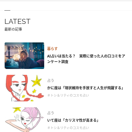
LATEST
最新の記事
暮らす
AI占いは当たる？ 実際に使った人の口コミをア
ンケート調査
占う
かに座は「現状維持を手放すと人生が飛躍する」
＃トシ＆リティのコスモ占い
占う
いて座は「カリスマ性が高まる」
＃トシ＆リティのコスモ占い