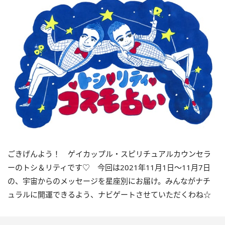
ごきげんよう！ ゲイカップル・スピリチュアルカウンセラ
ーのトシ＆リティです♡ 今回は
2021
年
11
月
1
日〜
11
月
7
日
の、宇宙からのメッセージを星座別にお届け。みんながナチ
ュラルに開運できるよう、ナビゲートさせていただくわね☆