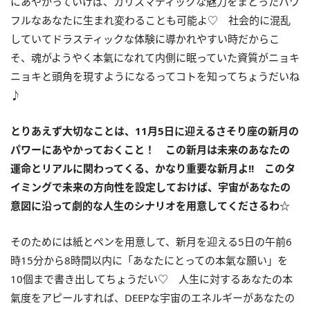
にあやかっていけば、カリスマティックな魅力をまとったパワ
フルなあなたに生まれ変わることも可能よ♡ 社会的に混乱
していてドラスティックな体験に導かれやすい時だからこ
そ、魂がようやく本氣になれて内側に眠っていた資質がニョキ
ニョキと頭角を現すようになるってコトを知ってちょうだいね
♪
とりあえず大切なことは、
11
月
5
日に迎えるさそり座の新月の
パワーにあやかっておくこと！ この新月は未来のあなたの
運命とリアルに関わってくる、かなり重要な新月よ
!!
このタ
イミングで未来の方向性を設定しておけば、宇宙があなたの
意図に沿って劇的な人生のシナリオを用意してくださるわ
☆
そのためには紙とペンを用意して、新月を迎える5日の午前6
時15分から8時間以内に「あなたにとっての本氣な願い」を
10個まで書き出してちょうだい♡ 人生に対するあなたの本
氣度をアピールすれば、DEEPな宇宙のエネルギーがあなたの