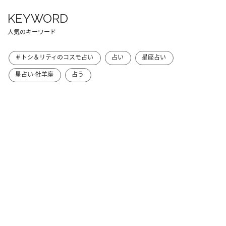
KEYWORD
人気のキーワード
＃トシ＆リティのコスモ占い
占い
星座占い
星占い-牡羊座
占う