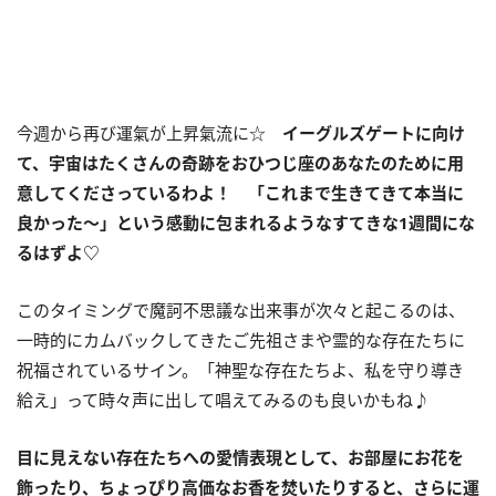
今週から再び運氣が上昇氣流に☆
イーグルズゲートに向け
て、宇宙はたくさんの奇跡をおひつじ座のあなたのために用
意してくださっているわよ！ 「これまで生きてきて本当に
良かった〜」という感動に包まれるようなすてきな
1
週間にな
るはずよ
♡
このタイミングで魔訶不思議な出来事が次々と起こるのは、
一時的にカムバックしてきたご先祖さまや霊的な存在たちに
祝福されているサイン。「神聖な存在たちよ、私を守り導き
給え」って時々声に出して唱えてみるのも良いかもね♪
目に見えない存在たちへの愛情表現として、お部屋にお花を
飾ったり、ちょっぴり高価なお香を焚いたりすると、さらに運