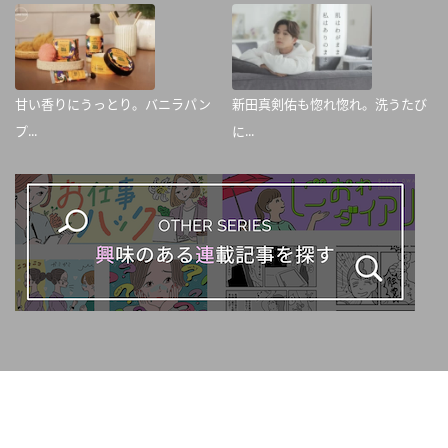
甘い香りにうっとり。バニラパン
新田真剣佑も惚れ惚れ。洗うたび
プ...
に...