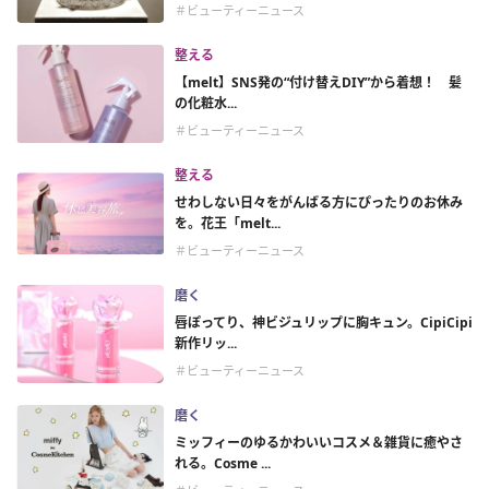
＃ビューティーニュース
整える
【melt】SNS発の“付け替えDIY”から着想！ 髪
の化粧水...
＃ビューティーニュース
整える
せわしない日々をがんばる方にぴったりのお休み
を。花王「melt...
＃ビューティーニュース
磨く
唇ぽってり、神ビジュリップに胸キュン。CipiCipi
新作リッ...
＃ビューティーニュース
磨く
ミッフィーのゆるかわいいコスメ＆雑貨に癒やさ
れる。Cosme ...