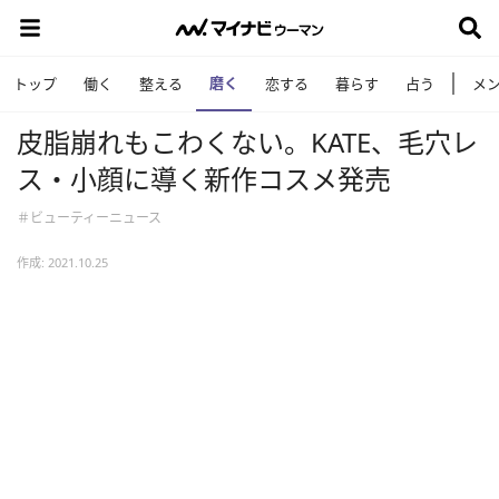
磨く
トップ
働く
整える
恋する
暮らす
占う
メ
皮脂崩れもこわくない。KATE、毛穴レ
ス・小顔に導く新作コスメ発売
＃ビューティーニュース
作成: 2021.10.25