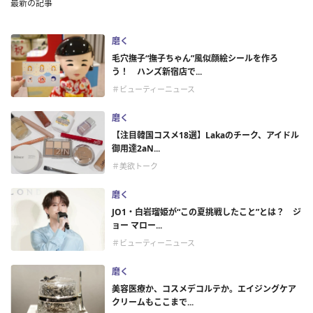
最新の記事
磨く
毛穴撫子“撫子ちゃん”風似顔絵シールを作ろ
う！ ハンズ新宿店で...
＃ビューティーニュース
磨く
【注目韓国コスメ18選】Lakaのチーク、アイドル
御用達2aN...
＃美欲トーク
磨く
JO1・白岩瑠姫が“この夏挑戦したこと”とは？ ジ
ョー マロー...
＃ビューティーニュース
磨く
美容医療か、コスメデコルテか。エイジングケア
クリームもここまで...