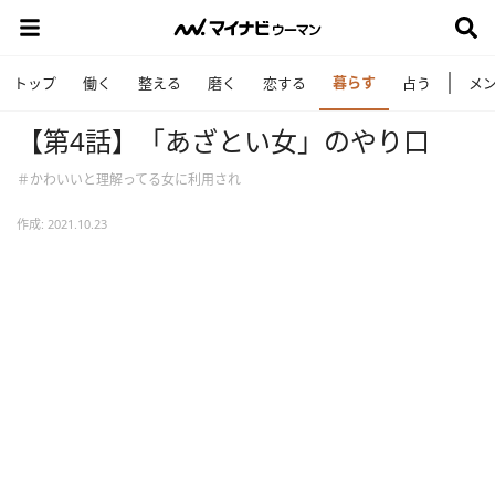
暮らす
トップ
働く
整える
磨く
恋する
占う
メ
【第4話】「あざとい女」のやり口
＃かわいいと理解ってる女に利用され
作成: 2021.10.23