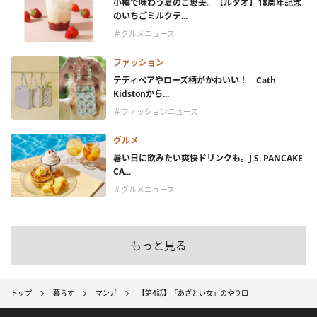
小樽で味わう夏のご褒美。【ルタオ】18周年記念
のいちごミルクテ...
＃グルメニュース
ファッション
テディベアやローズ柄がかわいい！ Cath
Kidstonから...
＃ファッションニュース
グルメ
暑い日に飲みたい爽快ドリンクも。J.S. PANCAKE
CA...
＃グルメニュース
もっと見る
トップ
暮らす
マンガ
【第4話】「あざとい女」のやり口