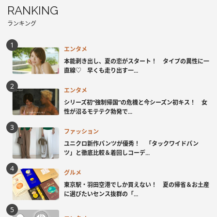
RANKING
ランキング
エンタメ
本能剥き出し、夏の恋がスタート！ タイプの異性に一
直線♡ 早くも走り出す一...
エンタメ
シリーズ初“強制帰国”の危機と今シーズン初キス！ 女
性が沼るモテテク勃発で...
ファッション
ユニクロ新作パンツが優秀！ 「タックワイドパン
ツ」と徹底比較＆着回しコーデ...
グルメ
東京駅・羽田空港でしか買えない！ 夏の帰省＆お土産
に選びたいセンス抜群の「...