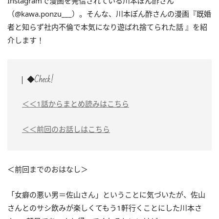
Instagramで漫画を発信されている川本ぽん酢さん
（@kawa.ponzu___）。そんな、川本ぽん酢さんの漫画『既婚
者と知らず社内不倫で本気になり遊ばれ捨てられた話 』を紹
介します！
◆Check!
＜＜1話からまとめ読みはこちら
＜＜前回のお話しはこちら
＜前回までのおはなし＞
「女癖の悪い男＝佐山さん」ということに気づいたが、佐山
さんとのサシ飲みが楽しくてもう1軒行くことにした川本さ