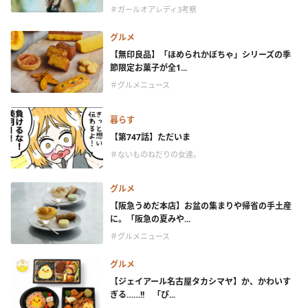
＃ガールオアレディ3考察
グルメ
【無印良品】「ほめられかぼちゃ」シリーズの季
節限定お菓子が全1...
＃グルメニュース
暮らす
【第747話】ただいま
＃ないものねだりの女達。
グルメ
【阪急うめだ本店】お盆の集まりや帰省の手土産
に。「阪急の夏みや...
＃グルメニュース
グルメ
【ジェイアール名古屋タカシマヤ】か、かわいす
ぎる……!! 「ぴ...