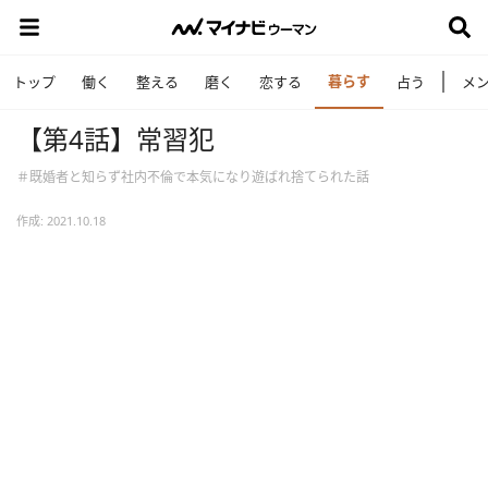
暮らす
トップ
働く
整える
磨く
恋する
占う
メ
【第4話】常習犯
＃既婚者と知らず社内不倫で本気になり遊ばれ捨てられた話
作成: 2021.10.18