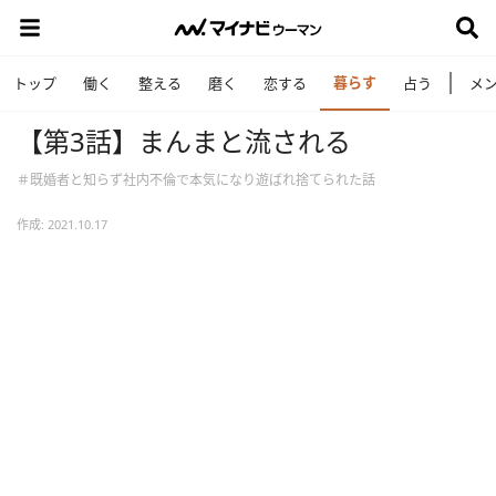
暮らす
トップ
働く
整える
磨く
恋する
占う
メ
【第3話】まんまと流される
＃既婚者と知らず社内不倫で本気になり遊ばれ捨てられた話
作成: 2021.10.17