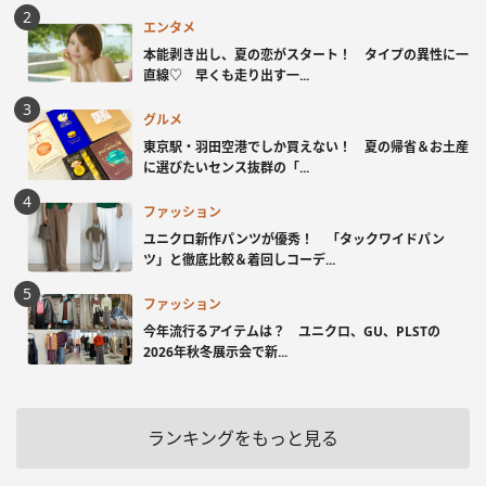
エンタメ
本能剥き出し、夏の恋がスタート！ タイプの異性に一
直線♡ 早くも走り出す一...
グルメ
東京駅・羽田空港でしか買えない！ 夏の帰省＆お土産
に選びたいセンス抜群の「...
ファッション
ユニクロ新作パンツが優秀！ 「タックワイドパン
ツ」と徹底比較＆着回しコーデ...
ファッション
今年流行るアイテムは？ ユニクロ、GU、PLSTの
2026年秋冬展示会で新...
ランキングをもっと見る