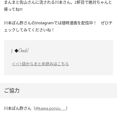
まんまと佐山さんに流される川本さん。2軒目で絶対ちゃんと
帰ってね!!!
川本ぽん酢さんのInstagramでは随時漫画を配信中！ ぜひチ
ェックしてみてくださいね！
◆Check!
＜＜1話からまとめ読みはこちら
ご協力
川本ぽん酢さん（
@kawa.ponzu___
）