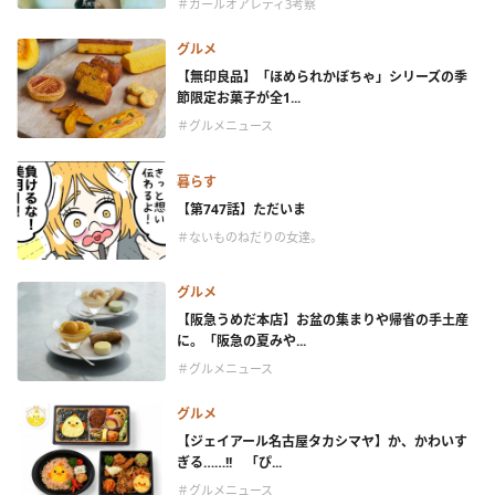
＃ガールオアレディ3考察
グルメ
【無印良品】「ほめられかぼちゃ」シリーズの季
節限定お菓子が全1...
＃グルメニュース
暮らす
【第747話】ただいま
＃ないものねだりの女達。
グルメ
【阪急うめだ本店】お盆の集まりや帰省の手土産
に。「阪急の夏みや...
＃グルメニュース
グルメ
【ジェイアール名古屋タカシマヤ】か、かわいす
ぎる……!! 「ぴ...
＃グルメニュース