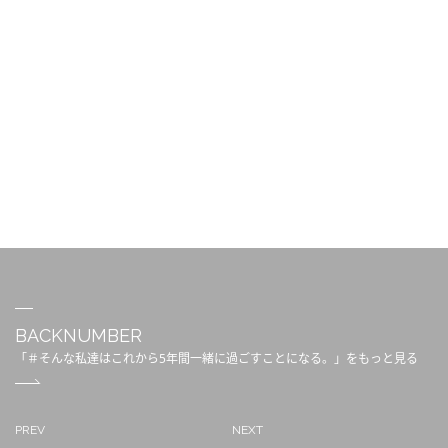
BACKNUMBER
「＃そんな私達はこれから5年間一緒に過ごすことになる。」をもっと見る
PREV
NEXT