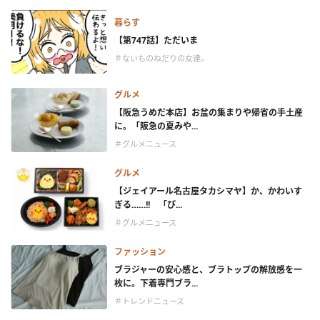
暮らす
【第747話】ただいま
＃ないものねだりの女達。
グルメ
【阪急うめだ本店】お盆の集まりや帰省の手土産
に。「阪急の夏みや...
＃グルメニュース
グルメ
【ジェイアール名古屋タカシマヤ】か、かわいす
ぎる……!! 「ぴ...
＃グルメニュース
ファッション
ブラジャーの安心感と、ブラトップの解放感を一
枚に。下着専門ブラ...
＃トレンドニュース