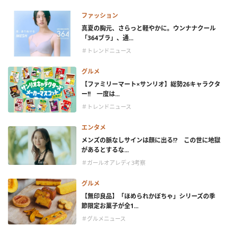
ファッション
真夏の胸元、さらっと軽やかに。ウンナナクール
「364ブラ」、通...
＃トレンドニュース
グルメ
【ファミリーマート×サンリオ】総勢26キャラクタ
ー!! 一度は...
＃トレンドニュース
エンタメ
メンズの脈なしサインは顔に出る!? この世に地獄
があるとするな...
＃ガールオアレディ3考察
グルメ
【無印良品】「ほめられかぼちゃ」シリーズの季
節限定お菓子が全1...
＃グルメニュース