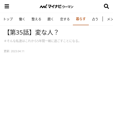
暮らす
トップ
働く
整える
磨く
恋する
占う
メ
【第35話】変な人？
＃そんな私達はこれから5年間一緒に過ごすことになる。
更新: 2023.04.11