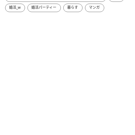
婚活_w
婚活パーティー
暮らす
マンガ