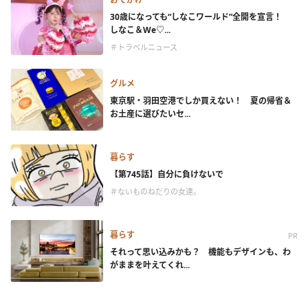
30歳になっても“しなこワールド”全開を宣言！
しなこ＆We♡...
＃トラベルニュース
グルメ
東京駅・羽田空港でしか買えない！ 夏の帰省＆
お土産に選びたいセ...
暮らす
【第745話】自分に負けないで
＃ないものねだりの女達。
暮らす
PR
それって思い込みかも？ 機能もデザインも、わ
がままを叶えてくれ...