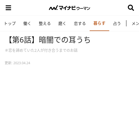
暮らす
トップ
働く
整える
磨く
恋する
占う
メ
【第6話】暗闇での耳うち
＃恋を諦めていた2人が付き合うまでのお話
更新: 2023.04.24