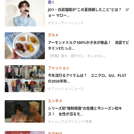
磨く
JO1・白岩瑠姫が“この夏挑戦したこと”とは？ ジ
ョー マロー...
＃ビューティーニュース
グルメ
アーモンドミルク100％かき氷が絶品！ 池袋でビ
タミンEたっぷ...
【特集】夏を、軽やかに、おしゃれに。
ファッション
今年流行るアイテムは？ ユニクロ、GU、PLST
の2026年秋...
＃ファッションニュース
エンタメ
シリーズ初“強制帰国”の危機と今シーズン初キ
ス！ 女性が沼るモ...
＃シャッフルアイランド7考察
おでかけ