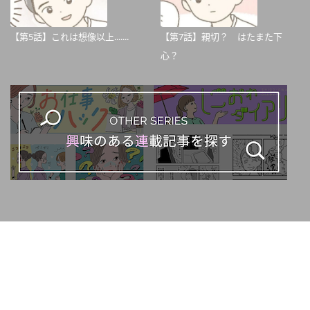
【第5話】これは想像以上.......
【第7話】親切？ はたまた下
心？