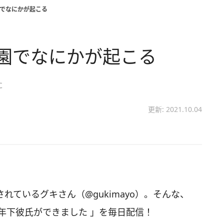
園でなにかが起こる
園でなにかが起こる
た
更新: 2021.10.04
信されているグキさん（@gukimayo）。そんな、
年下彼氏ができました 」を毎日配信！