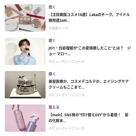
磨く
【注目韓国コスメ18選】Lakaのチーク、アイドル
御用達2aN...
＃美欲トーク
磨く
JO1・白岩瑠姫が“この夏挑戦したこと”とは？ ジ
ョー マロー...
＃ビューティーニュース
磨く
美容医療か、コスメデコルテか。エイジングケア
クリームもここまで...
＃ビューティーニュース
整える
【melt】SNS発の“付け替えDIY”から着想！ 髪
の化粧水...
＃ビューティーニュース