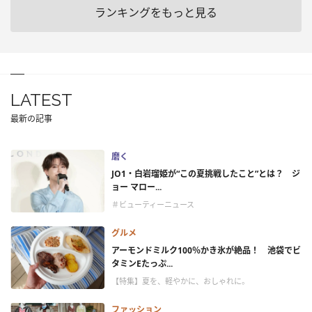
ランキングをもっと見る
LATEST
最新の記事
磨く
JO1・白岩瑠姫が“この夏挑戦したこと”とは？ ジ
ョー マロー...
＃ビューティーニュース
グルメ
アーモンドミルク100％かき氷が絶品！ 池袋でビ
タミンEたっぷ...
【特集】夏を、軽やかに、おしゃれに。
ファッション