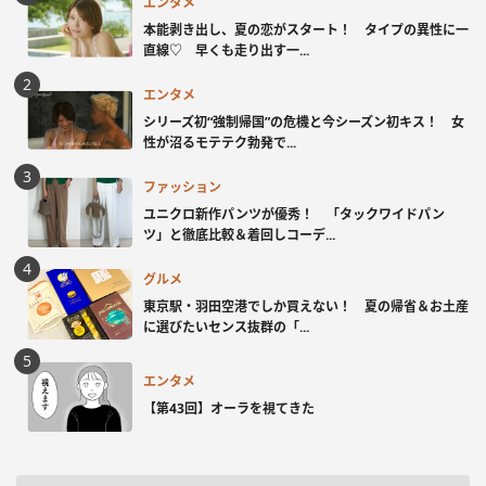
エンタメ
本能剥き出し、夏の恋がスタート！ タイプの異性に一
直線♡ 早くも走り出す一...
エンタメ
シリーズ初“強制帰国”の危機と今シーズン初キス！ 女
性が沼るモテテク勃発で...
ファッション
ユニクロ新作パンツが優秀！ 「タックワイドパン
ツ」と徹底比較＆着回しコーデ...
グルメ
東京駅・羽田空港でしか買えない！ 夏の帰省＆お土産
に選びたいセンス抜群の「...
エンタメ
【第43回】オーラを視てきた