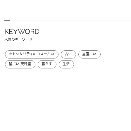
KEYWORD
人気のキーワード
＃トシ＆リティのコスモ占い
占い
星座占い
星占い-天秤座
暮らす
生活