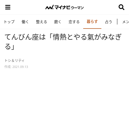
暮らす
トップ
働く
整える
磨く
恋する
占う
メ
てんびん座は「情熱とやる氣がみなぎ
る」
トシ＆リティ
作成: 2021.09.13