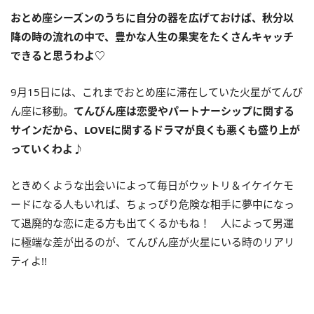
おとめ座シーズンのうちに自分の器を広げておけば、秋分以
降の時の流れの中で、豊かな人生の果実をたくさんキャッチ
できると思うわよ
♡
9月
15
日には、これまでおとめ座に滞在していた火星がてんび
ん座に移動。
てんびん座は恋愛やパートナーシップに関する
サインだから、
LOVE
に関するドラマが良くも悪くも盛り上が
っていくわよ♪
ときめくような出会いによって毎日がウットリ＆イケイケモ
ードになる人もいれば、ちょっぴり危険な相手に夢中になっ
て退廃的な恋に走る方も出てくるかもね！ 人によって男運
に極端な差が出るのが、てんびん座が火星にいる時のリアリ
ティよ
!!