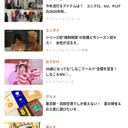
今年流行るアイテムは？ ユニクロ、GU、PLST
の2026年秋...
＃ファッションニュース
エンタメ
シリーズ初“強制帰国”の危機と今シーズン初キ
ス！ 女性が沼るモ...
＃シャッフルアイランド7考察
おでかけ
30歳になっても“しなこワールド”全開を宣言！
しなこ＆We♡...
＃トラベルニュース
グルメ
東京駅・羽田空港でしか買えない！ 夏の帰省＆
お土産に選びたいセ...
暮らす