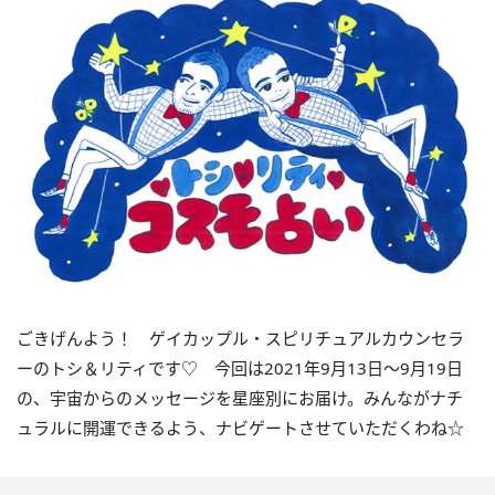
ごきげんよう！ ゲイカップル・スピリチュアルカウンセラ
ーのトシ＆リティです♡ 今回は
2021
年
9
月
13
日〜
9
月
19
日
の、宇宙からのメッセージを星座別にお届け。みんながナチ
ュラルに開運できるよう、ナビゲートさせていただくわね☆