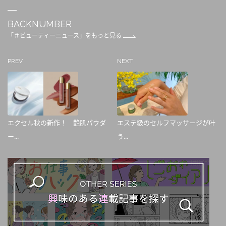
BACKNUMBER
「＃ビューティーニュース」をもっと見る
PREV
NEXT
エクセル秋の新作！ 艶肌パウダ
エステ級のセルフマッサージが叶
ー...
う...