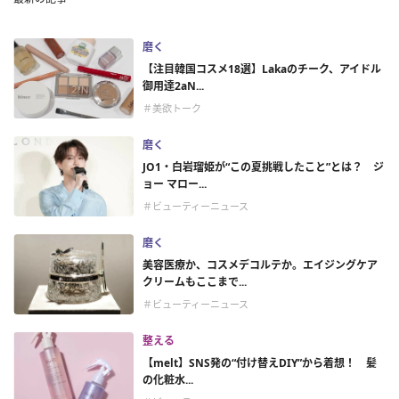
磨く
【注目韓国コスメ18選】Lakaのチーク、アイドル
御用達2aN...
＃美欲トーク
磨く
JO1・白岩瑠姫が“この夏挑戦したこと”とは？ ジ
ョー マロー...
＃ビューティーニュース
磨く
美容医療か、コスメデコルテか。エイジングケア
クリームもここまで...
＃ビューティーニュース
整える
【melt】SNS発の“付け替えDIY”から着想！ 髪
の化粧水...