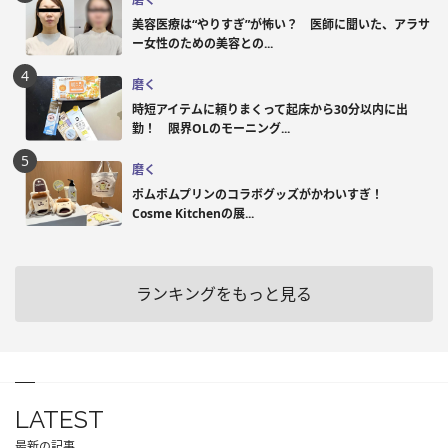
美容医療は“やりすぎ”が怖い？ 医師に聞いた、アラサ
ー女性のための美容との...
磨く
時短アイテムに頼りまくって起床から30分以内に出
勤！ 限界OLのモーニング...
磨く
ポムポムプリンのコラボグッズがかわいすぎ！
Cosme Kitchenの展...
ランキングをもっと見る
LATEST
最新の記事