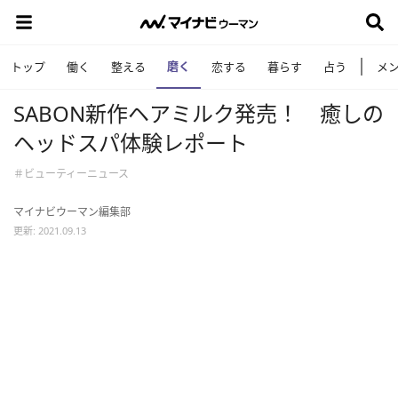
磨く
トップ
働く
整える
恋する
暮らす
占う
メ
SABON新作ヘアミルク発売！ 癒しの
ヘッドスパ体験レポート
＃ビューティーニュース
マイナビウーマン編集部
更新: 2021.09.13