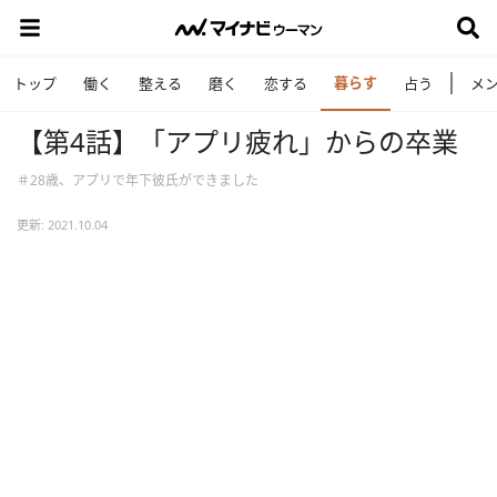
暮らす
トップ
働く
整える
磨く
恋する
占う
メ
【第4話】「アプリ疲れ」からの卒業
＃28歳、アプリで年下彼氏ができました
更新: 2021.10.04