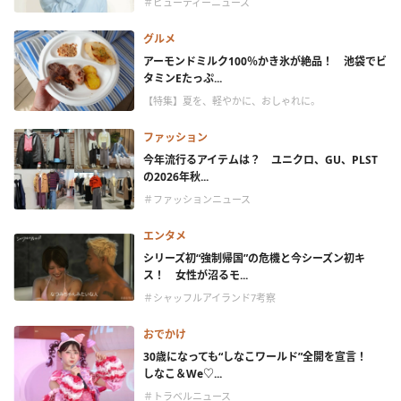
＃ビューティーニュース
グルメ
アーモンドミルク100％かき氷が絶品！ 池袋でビ
タミンEたっぷ...
【特集】夏を、軽やかに、おしゃれに。
ファッション
今年流行るアイテムは？ ユニクロ、GU、PLST
の2026年秋...
＃ファッションニュース
エンタメ
シリーズ初“強制帰国”の危機と今シーズン初キ
ス！ 女性が沼るモ...
＃シャッフルアイランド7考察
おでかけ
30歳になっても“しなこワールド”全開を宣言！
しなこ＆We♡...
＃トラベルニュース