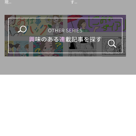
現...
す...