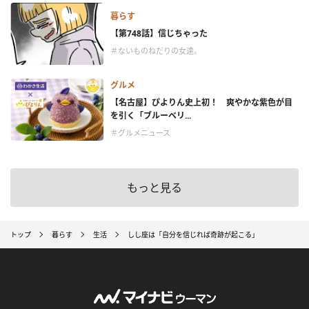
暮らす
【第748話】信じちゃった
＃ないものねだりの女達。
グルメ
【名古屋】ぴよりん史上初！ 爽やかな紫色が目
を引く「ブルーベリ...
＃グルメニュース
もっと見る
トップ
暮らす
生活
しし座は「自分を信じれば奇跡が起こる」