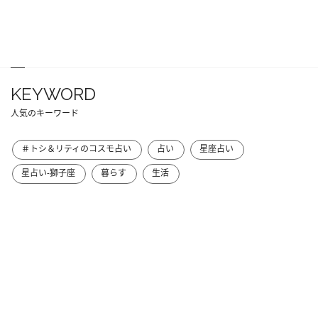
KEYWORD
人気のキーワード
＃トシ＆リティのコスモ占い
占い
星座占い
星占い-獅子座
暮らす
生活