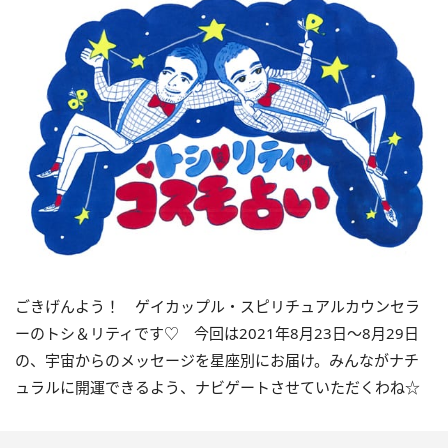
ごきげんよう！ ゲイカップル・スピリチュアルカウンセラ
ーのトシ＆リティです♡ 今回は
2021
年
8
月
23
日〜
8
月
29
日
の、宇宙からのメッセージを星座別にお届け。みんながナチ
ュラルに開運できるよう、ナビゲートさせていただくわね☆