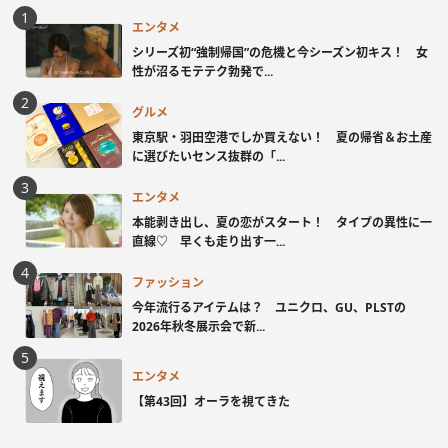
エンタメ
シリーズ初“強制帰国”の危機と今シーズン初キス！ 女
性が沼るモテテク勃発で...
グルメ
東京駅・羽田空港でしか買えない！ 夏の帰省＆お土産
に選びたいセンス抜群の「...
エンタメ
本能剥き出し、夏の恋がスタート！ タイプの異性に一
直線♡ 早くも走り出す一...
ファッション
今年流行るアイテムは？ ユニクロ、GU、PLSTの
2026年秋冬展示会で新...
エンタメ
【第43回】オーラを視てきた