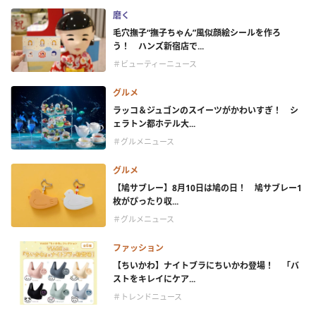
磨く
毛穴撫子“撫子ちゃん”風似顔絵シールを作ろ
う！ ハンズ新宿店で...
＃ビューティーニュース
グルメ
ラッコ＆ジュゴンのスイーツがかわいすぎ！ シ
ェラトン都ホテル大...
＃グルメニュース
グルメ
【鳩サブレー】8月10日は鳩の日！ 鳩サブレー1
枚がぴったり収...
＃グルメニュース
ファッション
【ちいかわ】ナイトブラにちいかわ登場！ 「バ
ストをキレイにケア...
＃トレンドニュース