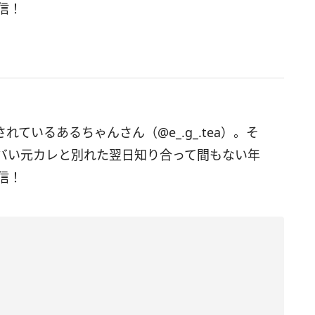
信！
されているあるちゃんさん（@e_.g_.tea）。そ
バい元カレと別れた翌日知り合って間もない年
信！