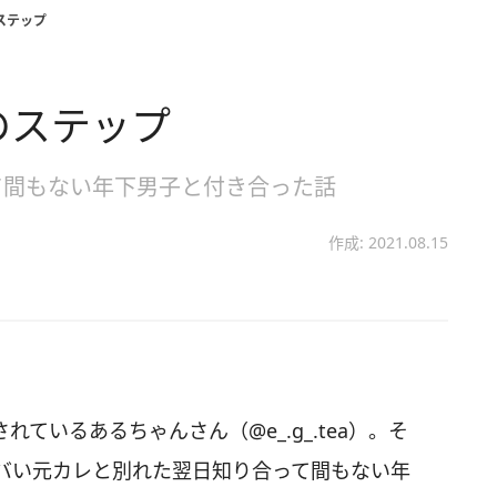
ステップ
のステップ
て間もない年下男子と付き合った話
作成: 2021.08.15
されているあるちゃんさん（@e_.g_.tea）。そ
バい元カレと別れた翌日知り合って間もない年