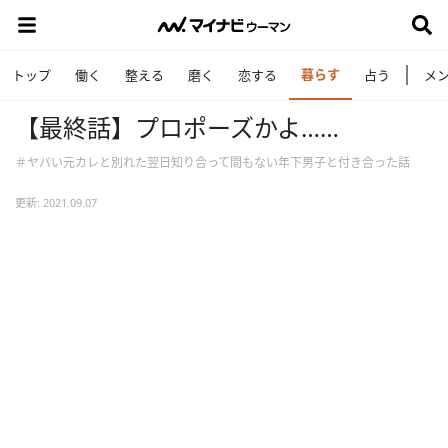
暮らす
トップ
働く
整える
磨く
恋する
占う
メ
【最終話】プロポーズかよ……
＃ヤバい元カレと別れた翌日知り合って間もない年下男子と付き合った話
更新: 2021.09.07