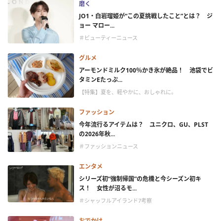
磨く
JO1・白岩瑠姫が“この夏挑戦したこと”とは？ ジ
ョー マロー...
＃ビューティーニュース
グルメ
アーモンドミルク100％かき氷が絶品！ 池袋でビ
タミンEたっぷ...
【特集】夏を、軽やかに、おしゃれに。
ファッション
今年流行るアイテムは？ ユニクロ、GU、PLST
の2026年秋...
＃ファッションニュース
エンタメ
シリーズ初“強制帰国”の危機と今シーズン初キ
ス！ 女性が沼るモ...
＃シャッフルアイランド7考察
おでかけ