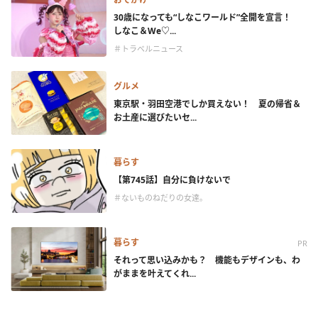
30歳になっても“しなこワールド”全開を宣言！
しなこ＆We♡...
＃トラベルニュース
グルメ
東京駅・羽田空港でしか買えない！ 夏の帰省＆
お土産に選びたいセ...
暮らす
【第745話】自分に負けないで
＃ないものねだりの女達。
暮らす
PR
それって思い込みかも？ 機能もデザインも、わ
がままを叶えてくれ...