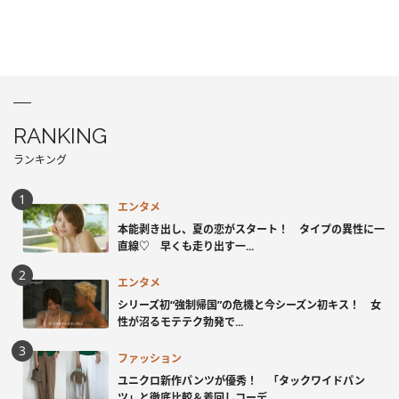
RANKING
ランキング
エンタメ
本能剥き出し、夏の恋がスタート！ タイプの異性に一
直線♡ 早くも走り出す一...
エンタメ
シリーズ初“強制帰国”の危機と今シーズン初キス！ 女
性が沼るモテテク勃発で...
ファッション
ユニクロ新作パンツが優秀！ 「タックワイドパン
ツ」と徹底比較＆着回しコーデ...