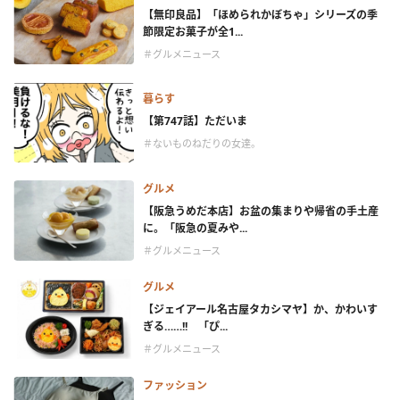
【無印良品】「ほめられかぼちゃ」シリーズの季
節限定お菓子が全1...
＃グルメニュース
暮らす
【第747話】ただいま
＃ないものねだりの女達。
グルメ
【阪急うめだ本店】お盆の集まりや帰省の手土産
に。「阪急の夏みや...
＃グルメニュース
グルメ
【ジェイアール名古屋タカシマヤ】か、かわいす
ぎる……!! 「ぴ...
＃グルメニュース
ファッション