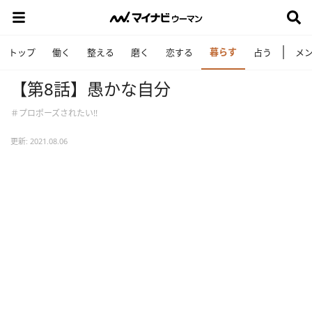
暮らす
トップ
働く
整える
磨く
恋する
占う
メ
【第8話】愚かな自分
＃プロポーズされたい!!
更新: 2021.08.06