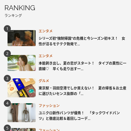
RANKING
ランキング
エンタメ
シリーズ初“強制帰国”の危機と今シーズン初キス！ 女
性が沼るモテテク勃発で...
エンタメ
本能剥き出し、夏の恋がスタート！ タイプの異性に一
直線♡ 早くも走り出す一...
グルメ
東京駅・羽田空港でしか買えない！ 夏の帰省＆お土産
に選びたいセンス抜群の「...
ファッション
ユニクロ新作パンツが優秀！ 「タックワイドパン
ツ」と徹底比較＆着回しコーデ...
ファッション