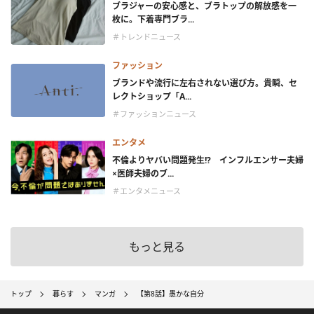
ブラジャーの安心感と、ブラトップの解放感を一
枚に。下着専門ブラ...
＃トレンドニュース
ファッション
ブランドや流行に左右されない選び方。貴瞬、セ
レクトショップ「A...
＃ファッションニュース
エンタメ
不倫よりヤバい問題発生!? インフルエンサー夫婦
×医師夫婦のブ...
＃エンタメニュース
もっと見る
トップ
暮らす
マンガ
【第8話】愚かな自分