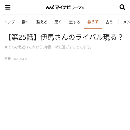
暮らす
トップ
働く
整える
磨く
恋する
占う
メ
【第25話】伊馬さんのライバル現る？
＃そんな私達はこれから5年間一緒に過ごすことになる。
更新: 2023.04.10