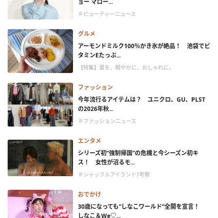
ョー マロー...
＃ビューティーニュース
グルメ
アーモンドミルク100％かき氷が絶品！ 池袋でビ
タミンEたっぷ...
【特集】夏を、軽やかに、おしゃれに。
ファッション
今年流行るアイテムは？ ユニクロ、GU、PLST
の2026年秋...
＃ファッションニュース
エンタメ
シリーズ初“強制帰国”の危機と今シーズン初キ
ス！ 女性が沼るモ...
＃シャッフルアイランド7考察
おでかけ
30歳になっても“しなこワールド”全開を宣言！
しなこ＆We♡...