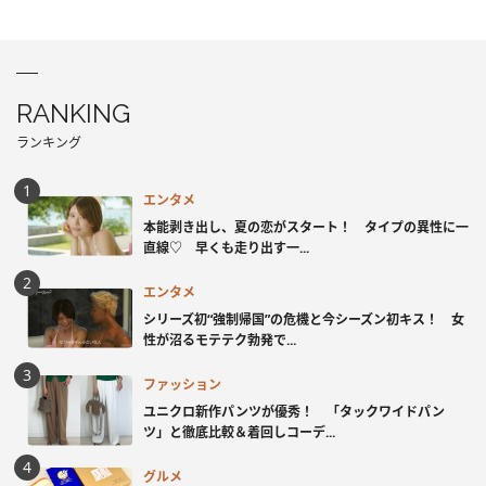
RANKING
ランキング
エンタメ
本能剥き出し、夏の恋がスタート！ タイプの異性に一
直線♡ 早くも走り出す一...
エンタメ
シリーズ初“強制帰国”の危機と今シーズン初キス！ 女
性が沼るモテテク勃発で...
ファッション
ユニクロ新作パンツが優秀！ 「タックワイドパン
ツ」と徹底比較＆着回しコーデ...
グルメ