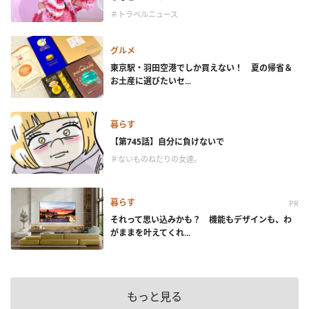
＃トラベルニュース
グルメ
東京駅・羽田空港でしか買えない！ 夏の帰省＆
お土産に選びたいセ...
暮らす
【第745話】自分に負けないで
＃ないものねだりの女達。
暮らす
PR
それって思い込みかも？ 機能もデザインも、わ
がままを叶えてくれ...
もっと見る