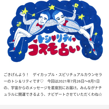
ごきげんよう！ ゲイカップル・スピリチュアルカウンセラ
ーのトシ＆リティです♡ 今回は
2021
年
7
月
26
日〜
8
月
1
日
の、宇宙からのメッセージを星座別にお届け。みんながナチ
ュラルに開運できるよう、ナビゲートさせていただくわね☆