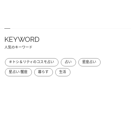
KEYWORD
人気のキーワード
＃トシ＆リティのコスモ占い
占い
星座占い
星占い-蟹座
暮らす
生活