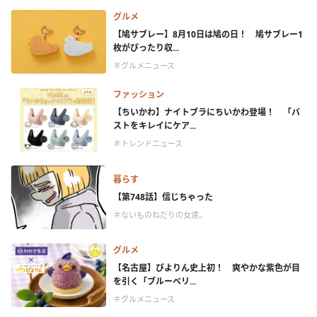
グルメ
【鳩サブレー】8月10日は鳩の日！ 鳩サブレー1
枚がぴったり収...
＃グルメニュース
ファッション
【ちいかわ】ナイトブラにちいかわ登場！ 「バ
ストをキレイにケア...
＃トレンドニュース
暮らす
【第748話】信じちゃった
＃ないものねだりの女達。
グルメ
【名古屋】ぴよりん史上初！ 爽やかな紫色が目
を引く「ブルーベリ...
＃グルメニュース