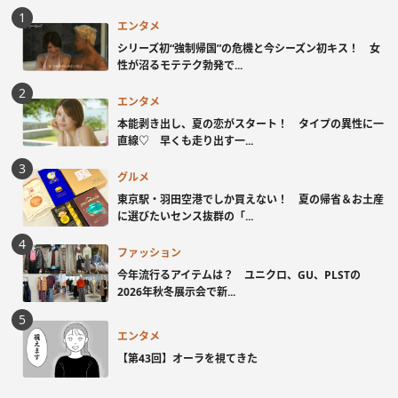
エンタメ
シリーズ初“強制帰国”の危機と今シーズン初キス！ 女
性が沼るモテテク勃発で...
エンタメ
本能剥き出し、夏の恋がスタート！ タイプの異性に一
直線♡ 早くも走り出す一...
グルメ
東京駅・羽田空港でしか買えない！ 夏の帰省＆お土産
に選びたいセンス抜群の「...
ファッション
今年流行るアイテムは？ ユニクロ、GU、PLSTの
2026年秋冬展示会で新...
エンタメ
【第43回】オーラを視てきた