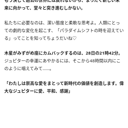
来に向かって、堂々と突き進むしかない。
私たちに必要なのは、潔い態度と柔軟な思考よ。人類にとっ
ての劇的な変化を起こす、「パラダイムシフトの時を迎えてい
る」ってことを知ってちょうだいね♡
木星が
みずがめ座にカムバックするのは、
28
日の
21
時
42
分。
ジュピターの幸運にあやかるには、そこから
48
時間以内にこ
のように唱えてみて……。
「わたしは崇高な愛をまとって新時代の価値を創造します。偉
大なジュピターに愛、平和、感謝」