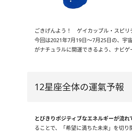
ごきげんよう！ ゲイカップル・スピ
今回は
2021
年
7
月
19
日〜
7
月
25
日の、宇
がナチュラルに開運できるよう、ナビゲ
12星座全体の運氣予報
とびきりポジティブなエネルギーが流れ
ることで、「希望に満ちた未来」を切り