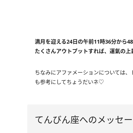
満月を迎える
24
日の午前
11
時
36
分から
48
たくさんアウトプットすれば、運氣の上
ちなみにアファメーションについては、
も参考にしてちょうだいネ♡
てんびん座へのメッセー