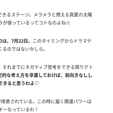
できるステージ。メラメラと燃える真夏の太陽
ラが宿っているってコトなのよね☆
のは、
7
月
22
日。
このタイミングからドラマテ
くるのではないかしら。
、それまでにネガティブ思考をできる限りデト
定的な考え方を卒業しておけば、前向きなしし
できると思うわよ
♡
が用意されている。この時に届く開運パワーは
ギーなっているわ！