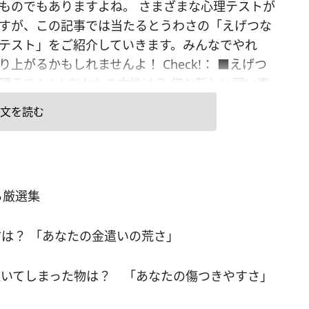
ものでもありますよね。 さまざまな心理テストが
すが、この記事では当たるとうわさの「えげつな
テスト」をご紹介していきます。みんなでやれ
り上がるかもしれませんよ！ Check!： ■えげつ
理テスト1：あなたの本性は？ 何か新しい習い事
ら、次のうちどれ？ A. ダンス B. 料理 C. ヨガ
文を読む
陶芸 ▼答えをチェック Aの「ダンス」を選んだ人は、
すぎるところがあるようです。周りから良く思わ
と思うあまり、ついつい周囲に合わせてしまいが
しい人だと思われることも多いですが、それは自
る厳選集
音を隠しているからかもしれません。 Bの「料
選んだあなたは尽くすタイプ。相手のために何で
は？ 「あなたの金遣いの荒さ」
あげたいという思いが働き、自分よりも恋人や友
先してしまうところがあるようです。ただ度がす
いてしまった物は？ 「あなたの傷つきやすさ」
過保護」「干渉しすぎ」と言われてしまうことも
め、ほどほどにしましょう。 Cの「ヨガ」を選ん