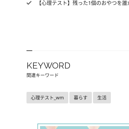
だ人は
【心理テスト】残った1個のおやつを誰
向き合
ともあ
感じや
選んだ
で、他
成長し
て、周
KEYWORD
えげつ
ヘアか
関連キーワード
動は？
C. 
心理テスト_wm
暮らす
生活
ク A
直でう
ことで
な思い