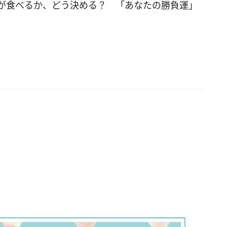
、何よりも自分の気持ちが大切な人。自分自身と
が食べるか、どう決める？ 「あなたの勝負運」
うことができる一方、周りを蔑ろにしてしまうこ
るでしょう。哲学的な思考に陥りやすく、孤独を
すいのもこのタイプの傾向です。 Dの「陶芸」を
あなたは、相手の良いところを見つけるのが得意
者を尊重できる人です。それによって自分自身も
続けられる長所があります。ただ、良い人すぎ
りに利用されないように注意してくださいね。 ■
ない心理テスト2：あなたは腹黒？ 友人がロング
ら突然ショートヘアに。その姿を見たあなたの行
 A. 友人に髪を切った理由を聞く B. 髪形を褒める
他の友人に聞く D. 特に何も言わない ▼答えをチェッ
を選んだあなたの腹黒度は「5％」。裏表がなく、正
そをつけない性格の持ち主です。素直なのは良い
すが、時に思っていることが隠せず、相手に不快
をさせてしまうこともあるかもしれません。 Bを