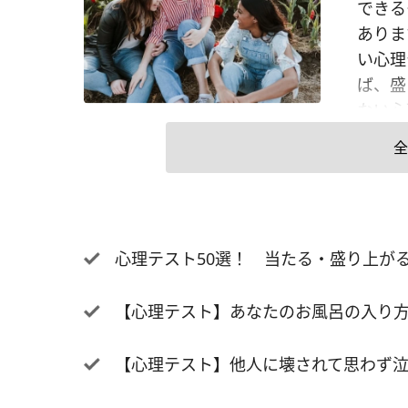
できる
ありま
い心理
ば、盛
ない心
をするな
全
D. 
我慢し
れたい
ち。優
心理テスト50選！ 当たる・盛り上が
分の本
理」を
【心理テスト】あなたのお風呂の入り方
もして
達を優
【心理テスト】他人に壊されて思わず泣
ぎて「
あるた