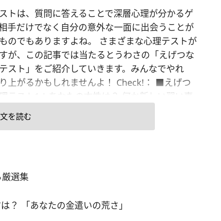
ストは、質問に答えることで深層心理が分かるゲ
相手だけでなく自分の意外な一面に出会うことが
ものでもありますよね。 さまざまな心理テストが
すが、この記事では当たるとうわさの「えげつな
テスト」をご紹介していきます。みんなでやれ
り上がるかもしれませんよ！ Check!： ■えげつ
理テスト1：あなたの本性は？ 何か新しい習い事
ら、次のうちどれ？ A. ダンス B. 料理 C. ヨガ
文を読む
陶芸 ▼答えをチェック Aの「ダンス」を選んだ人は、
すぎるところがあるようです。周りから良く思わ
と思うあまり、ついつい周囲に合わせてしまいが
しい人だと思われることも多いですが、それは自
る厳選集
音を隠しているからかもしれません。 Bの「料
選んだあなたは尽くすタイプ。相手のために何で
は？ 「あなたの金遣いの荒さ」
あげたいという思いが働き、自分よりも恋人や友
先してしまうところがあるようです。ただ度がす