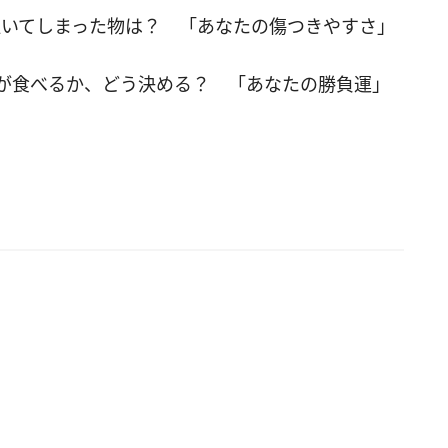
いてしまった物は？ 「あなたの傷つきやすさ」
過保護」「干渉しすぎ」と言われてしまうことも
め、ほどほどにしましょう。 Cの「ヨガ」を選ん
、何よりも自分の気持ちが大切な人。自分自身と
が食べるか、どう決める？ 「あなたの勝負運」
うことができる一方、周りを蔑ろにしてしまうこ
るでしょう。哲学的な思考に陥りやすく、孤独を
すいのもこのタイプの傾向です。 Dの「陶芸」を
あなたは、相手の良いところを見つけるのが得意
者を尊重できる人です。それによって自分自身も
続けられる長所があります。ただ、良い人すぎ
りに利用されないように注意してくださいね。 ■
ない心理テスト2：あなたは腹黒？ 友人がロング
ら突然ショートヘアに。その姿を見たあなたの行
 A. 友人に髪を切った理由を聞く B. 髪形を褒める
他の友人に聞く D. 特に何も言わない ▼答えをチェッ
を選んだあなたの腹黒度は「5％」。裏表がなく、正
そをつけない性格の持ち主です。素直なのは良い