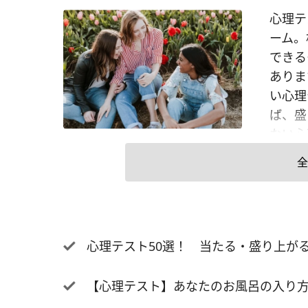
心理テ
ーム。
できる
ありま
い心理
ば、盛
ない心
をするな
全
D. 
我慢し
れたい
ち。優
心理テスト50選！ 当たる・盛り上が
分の本
理」を
【心理テスト】あなたのお風呂の入り方
もして
達を優