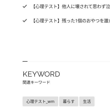
【心理テスト】他人に壊されて思わず泣
ぎて「
あるた
だ人は
【心理テスト】残った1個のおやつを誰
向き合
ともあ
感じや
選んだ
で、他
成長し
て、周
KEYWORD
えげつ
ヘアか
関連キーワード
動は？
C. 
心理テスト_wm
暮らす
生活
ク A
直でう