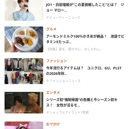
JO1・白岩瑠姫が“この夏挑戦したこと”とは？ ジ
ョー マロー...
＃ビューティーニュース
グルメ
アーモンドミルク100％かき氷が絶品！ 池袋でビ
タミンEたっぷ...
【特集】夏を、軽やかに、おしゃれに。
ファッション
今年流行るアイテムは？ ユニクロ、GU、PLST
の2026年秋...
＃ファッションニュース
エンタメ
シリーズ初“強制帰国”の危機と今シーズン初キ
ス！ 女性が沼るモ...
＃シャッフルアイランド7考察
おでかけ