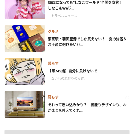
30歳になっても“しなこワールド”全開を宣言！
しなこ＆We♡...
＃トラベルニュース
グルメ
東京駅・羽田空港でしか買えない！ 夏の帰省＆
お土産に選びたいセ...
暮らす
【第745話】自分に負けないで
＃ないものねだりの女達。
暮らす
PR
それって思い込みかも？ 機能もデザインも、わ
がままを叶えてくれ...