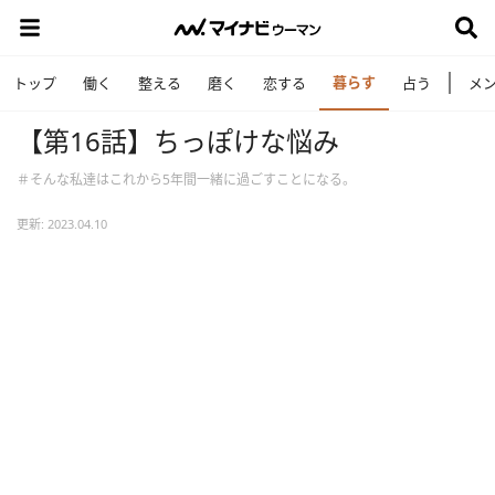
暮らす
トップ
働く
整える
磨く
恋する
占う
メ
【第16話】ちっぽけな悩み
＃そんな私達はこれから5年間一緒に過ごすことになる。
更新: 2023.04.10