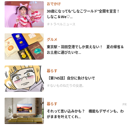
おでかけ
30歳になっても“しなこワールド”全開を宣言！
しなこ＆We♡...
＃トラベルニュース
グルメ
東京駅・羽田空港でしか買えない！ 夏の帰省＆
お土産に選びたいセ...
暮らす
【第745話】自分に負けないで
＃ないものねだりの女達。
暮らす
PR
それって思い込みかも？ 機能もデザインも、わ
がままを叶えてくれ...