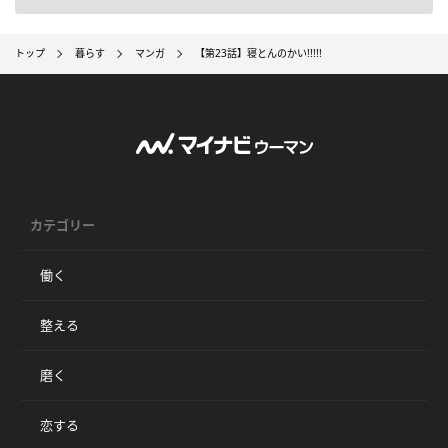
トップ
暮らす
マンガ
【第23話】寝とんのかい!!!!!
カテゴリー
働く
整える
磨く
恋する