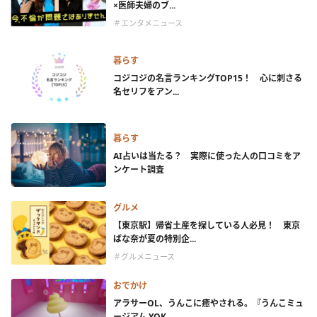
×医師夫婦のブ...
＃エンタメニュース
暮らす
コジコジの名言ランキングTOP15！ 心に刺さる
名セリフをアン...
暮らす
AI占いは当たる？ 実際に使った人の口コミをア
ンケート調査
グルメ
【東京駅】帰省土産を探している人必見！ 東京
ばな奈が夏の特別企...
＃グルメニュース
おでかけ
アラサーOL、うんこに癒やされる。『うんこミュ
ージアム YOK...