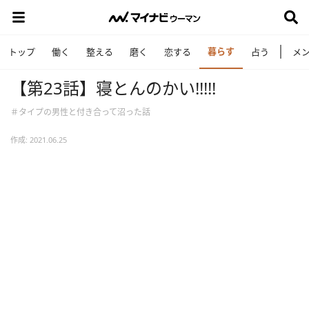
暮らす
トップ
働く
整える
磨く
恋する
占う
メ
【第23話】寝とんのかい!!!!!
＃タイプの男性と付き合って沼った話
作成: 2021.06.25