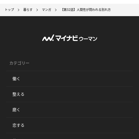
トップ
暮らす
マンガ
【第32話】人間性が問われる別れ方
カテゴリー
働く
整える
磨く
恋する