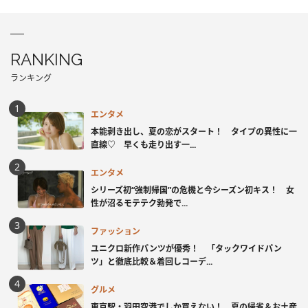
RANKING
ランキング
エンタメ
本能剥き出し、夏の恋がスタート！ タイプの異性に一
直線♡ 早くも走り出す一...
エンタメ
シリーズ初“強制帰国”の危機と今シーズン初キス！ 女
性が沼るモテテク勃発で...
ファッション
ユニクロ新作パンツが優秀！ 「タックワイドパン
ツ」と徹底比較＆着回しコーデ...
グルメ
東京駅・羽田空港でしか買えない！ 夏の帰省＆お土産