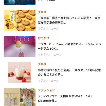
グルメ
【東京駅】帰省土産を探している人必見！ 東京
ばな奈が夏の特別企...
＃グルメニュース
おでかけ
アラサーOL、うんこに癒やされる。『うんこミュ
ージアム YOK...
＃トラベルニュース
グルメ
小樽で味わう夏のご褒美。【ルタオ】18周年記念
のいちごミルクテ...
＃グルメニュース
ファッション
テディベアやローズ柄がかわいい！ Cath
Kidstonから...