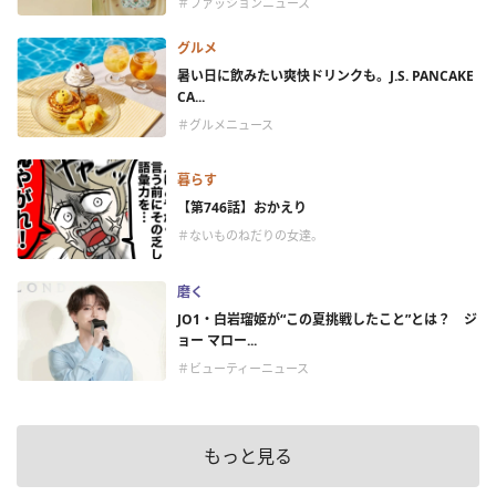
＃ファッションニュース
グルメ
暑い日に飲みたい爽快ドリンクも。J.S. PANCAKE
CA...
＃グルメニュース
暮らす
【第746話】おかえり
＃ないものねだりの女達。
磨く
JO1・白岩瑠姫が“この夏挑戦したこと”とは？ ジ
ョー マロー...
＃ビューティーニュース
もっと見る