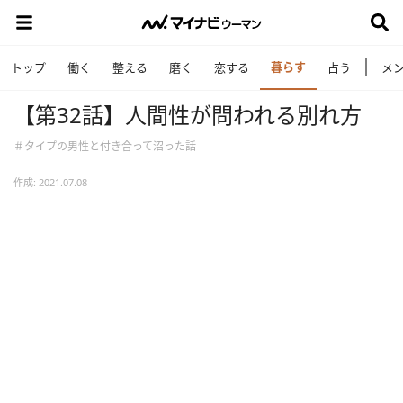
暮らす
トップ
働く
整える
磨く
恋する
占う
メ
【第32話】人間性が問われる別れ方
＃タイプの男性と付き合って沼った話
作成: 2021.07.08