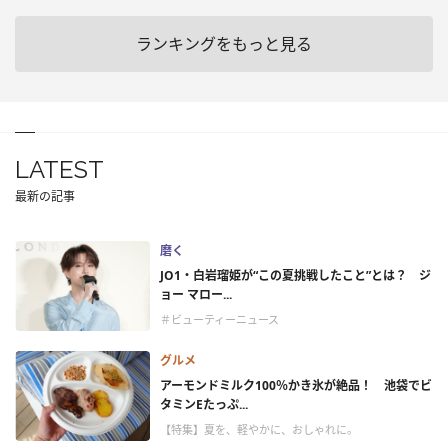
ランキングをもっと見る
LATEST
最新の記事
磨く
JO1・白岩瑠姫が“この夏挑戦したこと”とは？ ジ
ョー マロー...
＃ビューティーニュース
グルメ
アーモンドミルク100％かき氷が絶品！ 池袋でビ
タミンEたっぷ...
【特集】夏を、軽やかに、おしゃれに。