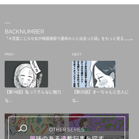
BACKNUMBER
「＃恋愛こじらせ女が相席施設で運命の人と出会った話」をもっと見る
PREV
NEXT
【第18話】私ってそんなに魅力
【第20話】まーちゃんと恋人に
な...
な...