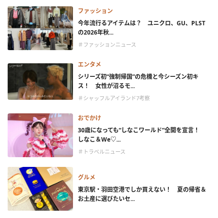
ファッション
今年流行るアイテムは？ ユニクロ、GU、PLST
の2026年秋...
＃ファッションニュース
エンタメ
シリーズ初“強制帰国”の危機と今シーズン初キ
ス！ 女性が沼るモ...
＃シャッフルアイランド7考察
おでかけ
30歳になっても“しなこワールド”全開を宣言！
しなこ＆We♡...
＃トラベルニュース
グルメ
東京駅・羽田空港でしか買えない！ 夏の帰省＆
お土産に選びたいセ...