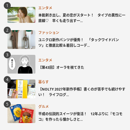
エンタメ
本能剥き出し、夏の恋がスタート！ タイプの異性に一
直線♡ 早くも走り出す一...
ファッション
ユニクロ新作パンツが優秀！ 「タックワイドパン
ツ」と徹底比較＆着回しコーデ...
エンタメ
【第43回】オーラを視てきた
暮らす
【NOLTY 2027年新作手帳】書くのが苦手でも続けやす
い！ ライフログ...
グルメ
平成の伝説的スイーツが復活！ 12年ぶりに『モコモ
コ』を作ったら懐かしさと...