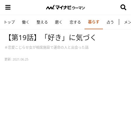
暮らす
トップ
働く
整える
磨く
恋する
占う
メ
【第19話】「好き」に気づく
＃恋愛こじらせ女が相席施設で運命の人と出会った話
更新: 2021.06.25