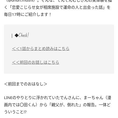
（@dndn.mushi）。そんな、でんでんむしさんの実体験を描
く「恋愛こじらせ女が相席施設で運命の人と出会った話」を
毎日17時にご紹介します！
◆Check!
＜＜1話からまとめ読みはこちら
＜＜前回のお話しはこちら
＜前回までのおはなし＞
LINEのやりとりに浮かれていたでんさんに、まーちゃん（漫
画内では〇田くん）から「親父が、倒れた」の報告。一体ど
ういうこと!?