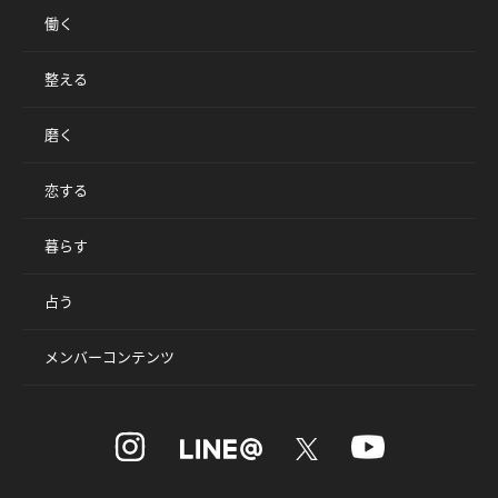
働く
整える
磨く
恋する
暮らす
占う
メンバーコンテンツ