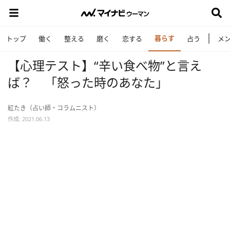
暮らす
トップ
働く
整える
磨く
恋する
占う
メ
【心理テスト】“辛い食べ物”と言え
ば？ 「怒った時のあなた」
紅たき（占い師・コラムニスト）
作成: 2021.06.13