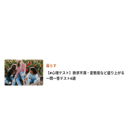
暮らす
【#心理テスト】欲求不満・変態度など盛り上がる
一問一答テスト6選