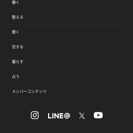
働く
整える
磨く
恋する
暮らす
占う
メンバーコンテンツ