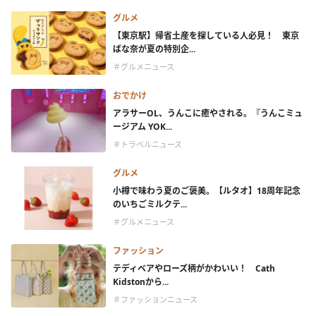
グルメ
【東京駅】帰省土産を探している人必見！ 東京
ばな奈が夏の特別企...
＃グルメニュース
おでかけ
アラサーOL、うんこに癒やされる。『うんこミュ
ージアム YOK...
＃トラベルニュース
グルメ
小樽で味わう夏のご褒美。【ルタオ】18周年記念
のいちごミルクテ...
＃グルメニュース
ファッション
テディベアやローズ柄がかわいい！ Cath
Kidstonから...
＃ファッションニュース