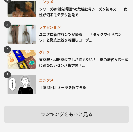
エンタメ
シリーズ初“強制帰国”の危機と今シーズン初キス！ 女
性が沼るモテテク勃発で...
ファッション
ユニクロ新作パンツが優秀！ 「タックワイドパン
ツ」と徹底比較＆着回しコーデ...
グルメ
東京駅・羽田空港でしか買えない！ 夏の帰省＆お土産
に選びたいセンス抜群の「...
エンタメ
【第43回】オーラを視てきた
ランキングをもっと見る