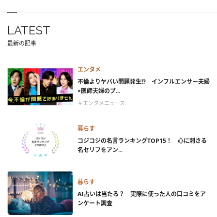
LATEST
最新の記事
エンタメ
不倫よりヤバい問題発生!? インフルエンサー夫婦
×医師夫婦のブ...
＃エンタメニュース
暮らす
コジコジの名言ランキングTOP15！ 心に刺さる
名セリフをアン...
暮らす
AI占いは当たる？ 実際に使った人の口コミをア
ンケート調査