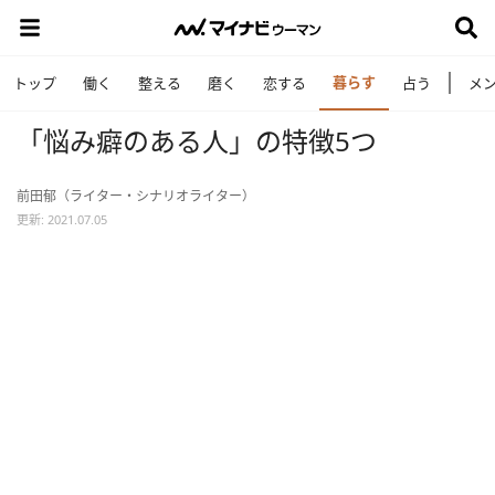
暮らす
トップ
働く
整える
磨く
恋する
占う
メ
「悩み癖のある人」の特徴5つ
前田郁（ライター・シナリオライター）
更新: 2021.07.05