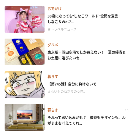
おでかけ
30歳になっても“しなこワールド”全開を宣言！
しなこ＆We♡...
＃トラベルニュース
グルメ
東京駅・羽田空港でしか買えない！ 夏の帰省＆
お土産に選びたいセ...
暮らす
【第745話】自分に負けないで
＃ないものねだりの女達。
暮らす
PR
それって思い込みかも？ 機能もデザインも、わ
がままを叶えてくれ...