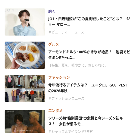
磨く
JO1・白岩瑠姫が“この夏挑戦したこと”とは？ ジ
ョー マロー...
＃ビューティーニュース
グルメ
アーモンドミルク100％かき氷が絶品！ 池袋でビ
タミンEたっぷ...
【特集】夏を、軽やかに、おしゃれに。
ファッション
今年流行るアイテムは？ ユニクロ、GU、PLST
の2026年秋...
＃ファッションニュース
エンタメ
シリーズ初“強制帰国”の危機と今シーズン初キ
ス！ 女性が沼るモ...
＃シャッフルアイランド7考察