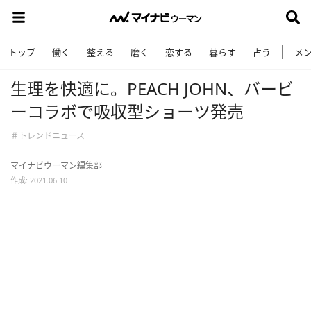
トップ
働く
整える
磨く
恋する
暮らす
占う
メ
生理を快適に。PEACH JOHN、バービ
ーコラボで吸収型ショーツ発売
＃トレンドニュース
マイナビウーマン編集部
作成: 2021.06.10