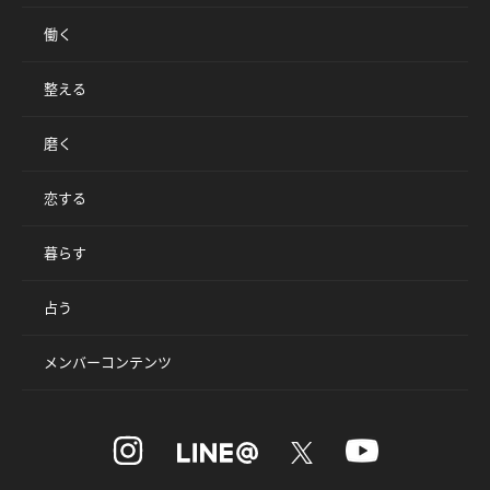
働く
整える
磨く
恋する
暮らす
占う
メンバーコンテンツ