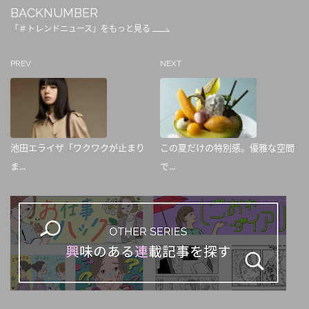
BACKNUMBER
「＃トレンドニュース」をもっと見る
PREV
NEXT
池田エライザ「ワクワクが止まり
この夏だけの特別感。優雅な空間
ま...
で...