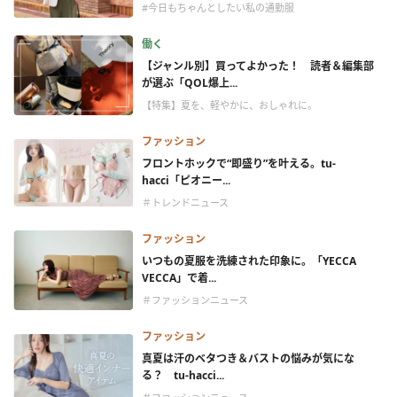
#今日もちゃんとしたい私の通勤服
働く
【ジャンル別】買ってよかった！ 読者＆編集部
が選ぶ「QOL爆上...
【特集】夏を、軽やかに、おしゃれに。
ファッション
フロントホックで“即盛り”を叶える。tu-
hacci「ピオニー...
＃トレンドニュース
ファッション
いつもの夏服を洗練された印象に。「YECCA
VECCA」で着...
＃ファッションニュース
ファッション
真夏は汗のベタつき＆バストの悩みが気にな
る？ tu-hacci...