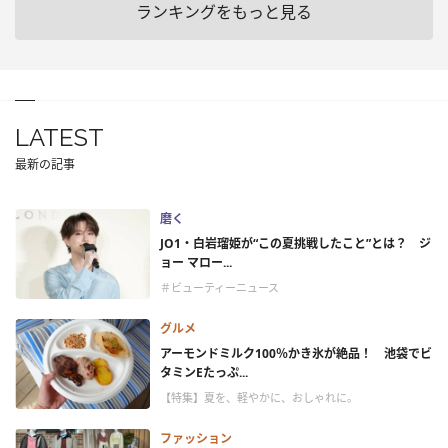
ランキングをもっと見る
LATEST
最新の記事
磨く
JO1・白岩瑠姫が“この夏挑戦したこと”とは？ ジ
ョー マロー...
＃ビューティーニュース
グルメ
アーモンドミルク100％かき氷が絶品！ 池袋でビ
タミンEたっぷ...
【特集】夏を、軽やかに、おしゃれに。
ファッション