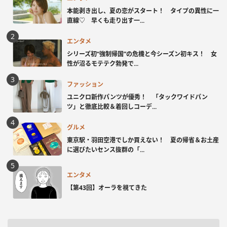
本能剥き出し、夏の恋がスタート！ タイプの異性に一
直線♡ 早くも走り出す一...
エンタメ
シリーズ初“強制帰国”の危機と今シーズン初キス！ 女
性が沼るモテテク勃発で...
ファッション
ユニクロ新作パンツが優秀！ 「タックワイドパン
ツ」と徹底比較＆着回しコーデ...
グルメ
東京駅・羽田空港でしか買えない！ 夏の帰省＆お土産
に選びたいセンス抜群の「...
エンタメ
【第43回】オーラを視てきた