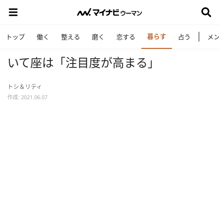
暮らす
トップ
働く
整える
磨く
恋する
占う
メ
いて座は「注目度が高まる」
トシ＆リティ
作成: 2021.06.07