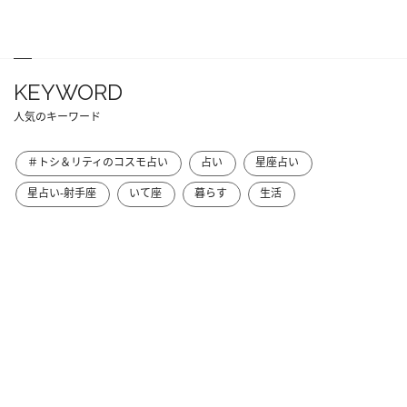
KEYWORD
人気のキーワード
＃トシ＆リティのコスモ占い
占い
星座占い
星占い-射手座
いて座
暮らす
生活