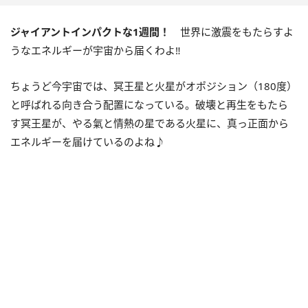
ジャイアントインパクトな
1
週間！
世界に激震をもたらすよ
うなエネルギーが宇宙から届くわよ‼
ちょうど今宇宙では、冥王星と火星がオポジション（
180
度）
と呼ばれる向き合う配置になっている。破壊と再生をもたら
す冥王星が、やる氣と情熱の星である火星に、真っ正面から
エネルギーを届けているのよね♪