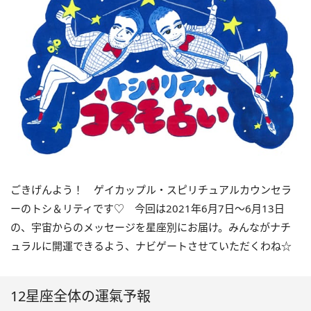
ごきげんよう！ ゲイカップル・スピリチュアルカウンセラ
ーのトシ＆リティです
♡
今回は
2021
年
6
月
7
日〜
6
月
13
日
の、宇宙からのメッセージを星座別にお届け。みんながナチ
ュラルに開運できるよう、ナビゲートさせていただくわね☆
12星座全体の運氣予報