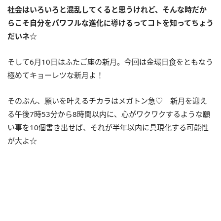
社会はいろいろと混乱してくると思うけれど、そんな時だか
らこそ自分をパワフルな進化に導けるってコトを知ってちょう
だいネ
☆
そして
6
月
10
日はふたご座の新月。今回は金環日食をともなう
極めてキョーレツな新月よ！
そのぶん、願いを叶えるチカラはメガトン急♡ 新月を迎え
る午後
7
時
53
分から
8
時間以内に、心がワクワクするような願
い事を
10
個書き出せば、それが半年以内に具現化する可能性
が大よ☆