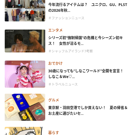
今年流行るアイテムは？ ユニクロ、GU、PLST
の2026年秋...
＃ファッションニュース
エンタメ
シリーズ初“強制帰国”の危機と今シーズン初キ
ス！ 女性が沼るモ...
＃シャッフルアイランド7考察
おでかけ
30歳になっても“しなこワールド”全開を宣言！
しなこ＆We♡...
＃トラベルニュース
グルメ
東京駅・羽田空港でしか買えない！ 夏の帰省＆
お土産に選びたいセ...
暮らす