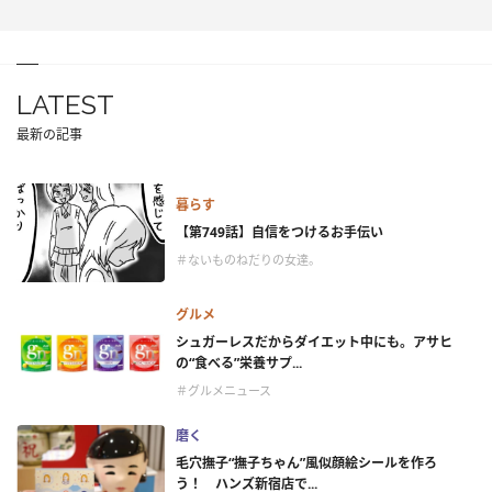
LATEST
最新の記事
暮らす
【第749話】自信をつけるお手伝い
＃ないものねだりの女達。
グルメ
シュガーレスだからダイエット中にも。アサヒ
の“食べる”栄養サプ...
＃グルメニュース
磨く
毛穴撫子“撫子ちゃん”風似顔絵シールを作ろ
う！ ハンズ新宿店で...