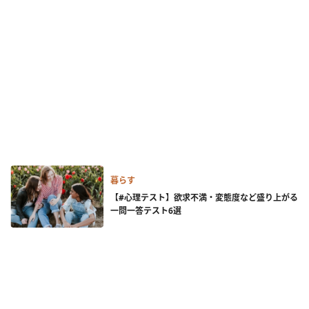
暮らす
【#心理テスト】欲求不満・変態度など盛り上がる
一問一答テスト6選