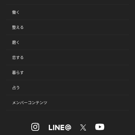
働く
整える
磨く
恋する
暮らす
占う
メンバーコンテンツ