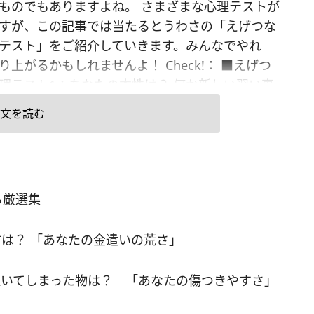
ものでもありますよね。 さまざまな心理テストが
すが、この記事では当たるとうわさの「えげつな
テスト」をご紹介していきます。みんなでやれ
り上がるかもしれませんよ！ Check!： ■えげつ
理テスト1：あなたの本性は？ 何か新しい習い事
ら、次のうちどれ？ A. ダンス B. 料理 C. ヨガ
文を読む
陶芸 ▼答えをチェック Aの「ダンス」を選んだ人は、
すぎるところがあるようです。周りから良く思わ
と思うあまり、ついつい周囲に合わせてしまいが
しい人だと思われることも多いですが、それは自
る厳選集
音を隠しているからかもしれません。 Bの「料
選んだあなたは尽くすタイプ。相手のために何で
は？ 「あなたの金遣いの荒さ」
あげたいという思いが働き、自分よりも恋人や友
先してしまうところがあるようです。ただ度がす
いてしまった物は？ 「あなたの傷つきやすさ」
過保護」「干渉しすぎ」と言われてしまうことも
め、ほどほどにしましょう。 Cの「ヨガ」を選ん