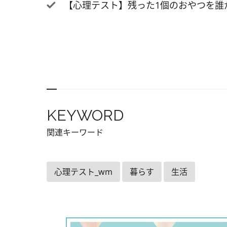
だ人は
【心理テスト】残った1個のおやつを誰
向き合
ともあ
感じや
選んだ
で、他
成長し
て、周
KEYWORD
えげつ
ヘアか
関連キーワード
動は？
C. 
心理テスト_wm
暮らす
生活
ク A
直でう
ことで
な思い