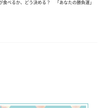
、何よりも自分の気持ちが大切な人。自分自身と
が食べるか、どう決める？ 「あなたの勝負運」
うことができる一方、周りを蔑ろにしてしまうこ
るでしょう。哲学的な思考に陥りやすく、孤独を
すいのもこのタイプの傾向です。 Dの「陶芸」を
あなたは、相手の良いところを見つけるのが得意
者を尊重できる人です。それによって自分自身も
続けられる長所があります。ただ、良い人すぎ
りに利用されないように注意してくださいね。 ■
ない心理テスト2：あなたは腹黒？ 友人がロング
ら突然ショートヘアに。その姿を見たあなたの行
 A. 友人に髪を切った理由を聞く B. 髪形を褒める
他の友人に聞く D. 特に何も言わない ▼答えをチェッ
を選んだあなたの腹黒度は「5％」。裏表がなく、正
そをつけない性格の持ち主です。素直なのは良い
すが、時に思っていることが隠せず、相手に不快
をさせてしまうこともあるかもしれません。 Bを