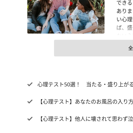
できる
ありま
い心理
ば、盛
ない心
をするな
全
D. 
我慢し
れたい
ち。優
心理テスト50選！ 当たる・盛り上が
分の本
理」を
【心理テスト】あなたのお風呂の入り方
もして
達を優
【心理テスト】他人に壊されて思わず泣
ぎて「
あるた