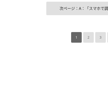
次ページ：A：「スマホで
1
2
3