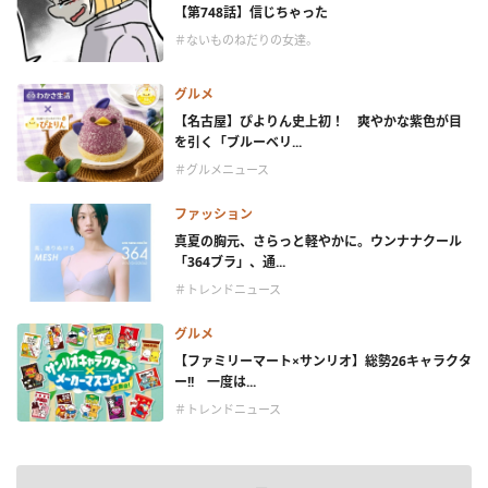
【第748話】信じちゃった
＃ないものねだりの女達。
グルメ
【名古屋】ぴよりん史上初！ 爽やかな紫色が目
を引く「ブルーベリ...
＃グルメニュース
ファッション
真夏の胸元、さらっと軽やかに。ウンナナクール
「364ブラ」、通...
＃トレンドニュース
グルメ
【ファミリーマート×サンリオ】総勢26キャラクタ
ー!! 一度は...
＃トレンドニュース