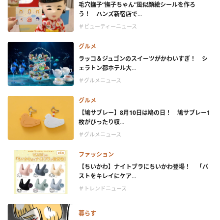
毛穴撫子“撫子ちゃん”風似顔絵シールを作ろ
う！ ハンズ新宿店で...
＃ビューティーニュース
グルメ
ラッコ＆ジュゴンのスイーツがかわいすぎ！ シ
ェラトン都ホテル大...
＃グルメニュース
グルメ
【鳩サブレー】8月10日は鳩の日！ 鳩サブレー1
枚がぴったり収...
＃グルメニュース
ファッション
【ちいかわ】ナイトブラにちいかわ登場！ 「バ
ストをキレイにケア...
＃トレンドニュース
暮らす