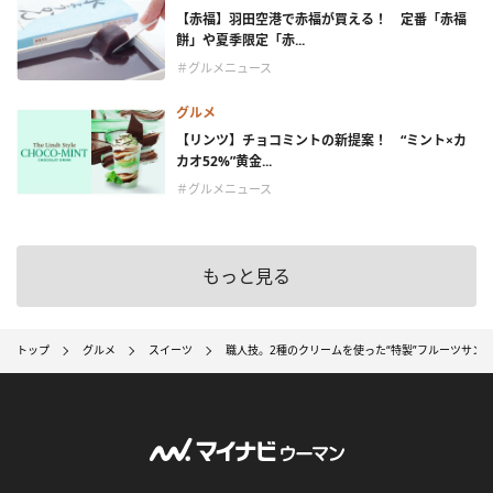
【赤福】羽田空港で赤福が買える！ 定番「赤福
餅」や夏季限定「赤...
＃グルメニュース
グルメ
【リンツ】チョコミントの新提案！ “ミント×カ
カオ52%”黄金...
＃グルメニュース
もっと見る
トップ
グルメ
スイーツ
職人技。2種のクリームを使った“特製”フルーツサン