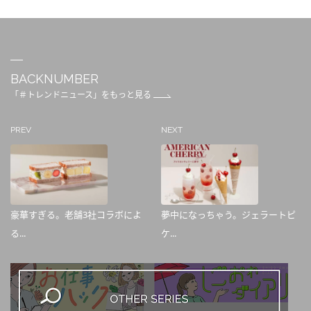
BACKNUMBER
「＃トレンドニュース」をもっと見る
PREV
NEXT
豪華すぎる。老舗3社コラボによ
夢中になっちゃう。ジェラートピ
る...
ケ...