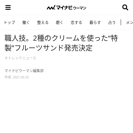
トップ
働く
整える
磨く
恋する
暮らす
占う
メ
職人技。2種のクリームを使った“特
製”フルーツサンド発売決定
＃トレンドニュース
マイナビウーマン編集部
作成: 2021.05.25