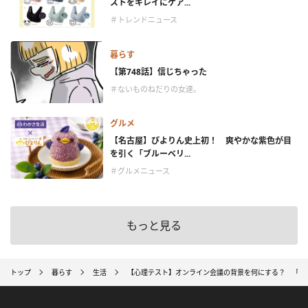
ストをキレイにケア...
＃トレンドニュース
暮らす
【第748話】信じちゃった
＃ないものねだりの女達。
グルメ
【名古屋】ぴよりん史上初！ 爽やかな紫色が目
を引く「ブルーベリ...
＃グルメニュース
もっと見る
トップ
暮らす
生活
【心理テスト】オンライン会議の背景を何にする？ 「他