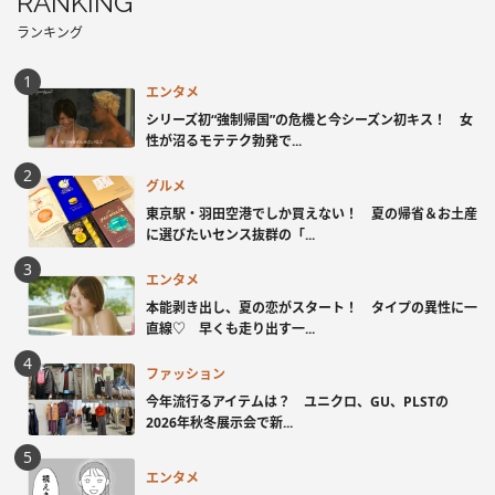
RANKING
ランキング
エンタメ
シリーズ初“強制帰国”の危機と今シーズン初キス！ 女
性が沼るモテテク勃発で...
グルメ
東京駅・羽田空港でしか買えない！ 夏の帰省＆お土産
に選びたいセンス抜群の「...
エンタメ
本能剥き出し、夏の恋がスタート！ タイプの異性に一
直線♡ 早くも走り出す一...
ファッション
今年流行るアイテムは？ ユニクロ、GU、PLSTの
2026年秋冬展示会で新...
エンタメ