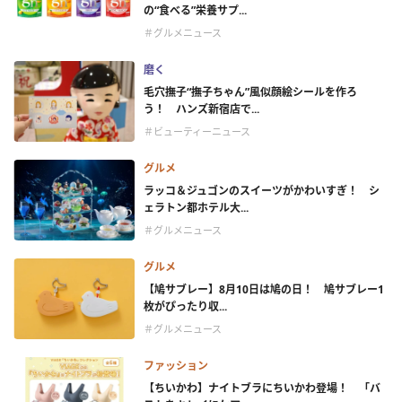
の“食べる”栄養サプ...
＃グルメニュース
磨く
毛穴撫子“撫子ちゃん”風似顔絵シールを作ろ
う！ ハンズ新宿店で...
＃ビューティーニュース
グルメ
ラッコ＆ジュゴンのスイーツがかわいすぎ！ シ
ェラトン都ホテル大...
＃グルメニュース
グルメ
【鳩サブレー】8月10日は鳩の日！ 鳩サブレー1
枚がぴったり収...
＃グルメニュース
ファッション
【ちいかわ】ナイトブラにちいかわ登場！ 「バ