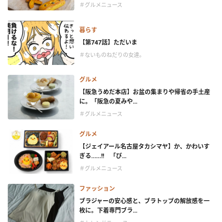
＃グルメニュース
暮らす
【第747話】ただいま
＃ないものねだりの女達。
グルメ
【阪急うめだ本店】お盆の集まりや帰省の手土産
に。「阪急の夏みや...
＃グルメニュース
グルメ
【ジェイアール名古屋タカシマヤ】か、かわいす
ぎる……!! 「ぴ...
＃グルメニュース
ファッション
ブラジャーの安心感と、ブラトップの解放感を一
枚に。下着専門ブラ...