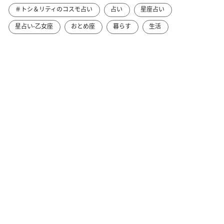
＃トシ＆リティのコスモ占い
占い
星座占い
星占い-乙女座
おとめ座
暮らす
生活