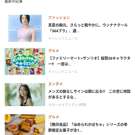
最新の記事
ファッション
真夏の胸元、さらっと軽やかに。ウンナナクール
「364ブラ」、通...
＃トレンドニュース
グルメ
【ファミリーマート×サンリオ】総勢26キャラクタ
ー!! 一度は...
＃トレンドニュース
エンタメ
メンズの脈なしサインは顔に出る!? この世に地獄
があるとするな...
＃ガールオアレディ3考察
グルメ
【無印良品】「ほめられかぼちゃ」シリーズの季
節限定お菓子が全1...