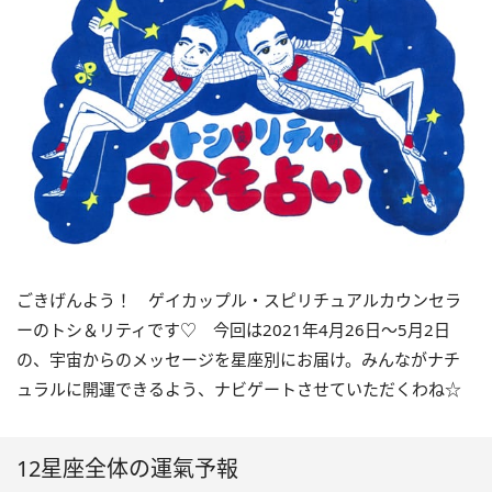
ごきげんよう！ ゲイカップル・スピリチュアルカウンセラ
ーのトシ＆リティです
♡
今回は
2021
年
4
月
26
日〜
5
月
2
日
の、宇宙からのメッセージを星座別にお届け。みんながナチ
ュラルに開運できるよう、ナビゲートさせていただくわね☆
12星座全体の運氣予報