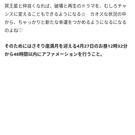
冥王星と仲良くなれば、破壊と再生のドラマを、むしろチャ
ンスに変えることもできるようになる☆ カオスな状況の中
から、ちゃっかりと新たな幸運をつかめるようになるになる
のよね♡
そのためにはさそり座満月を迎える
4
月
27
日のお昼
12
時
32
分
から
48
時間以内にアファメーションを行うこと。