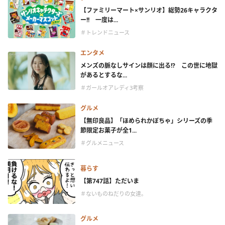
【ファミリーマート×サンリオ】総勢26キャラクタ
ー!! 一度は...
＃トレンドニュース
エンタメ
メンズの脈なしサインは顔に出る!? この世に地獄
があるとするな...
＃ガールオアレディ3考察
グルメ
【無印良品】「ほめられかぼちゃ」シリーズの季
節限定お菓子が全1...
＃グルメニュース
暮らす
【第747話】ただいま
＃ないものねだりの女達。
グルメ