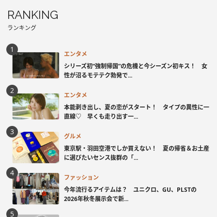
RANKING
ランキング
エンタメ
シリーズ初“強制帰国”の危機と今シーズン初キス！ 女
性が沼るモテテク勃発で...
エンタメ
本能剥き出し、夏の恋がスタート！ タイプの異性に一
直線♡ 早くも走り出す一...
グルメ
東京駅・羽田空港でしか買えない！ 夏の帰省＆お土産
に選びたいセンス抜群の「...
ファッション
今年流行るアイテムは？ ユニクロ、GU、PLSTの
2026年秋冬展示会で新...