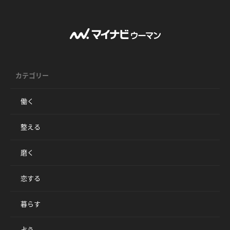
カテゴリー
働く
整える
磨く
恋する
暮らす
占う