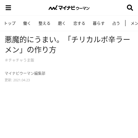
トップ
働く
整える
磨く
恋する
暮らす
占う
メ
悪魔的にうまい。「チリカルボ辛ラー
メン」の作り方
＃チャチャうま飯
マイナビウーマン編集部
更新: 2021.04.23