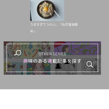
うますぎてつらい。「ねぎ塩油鶏
め...