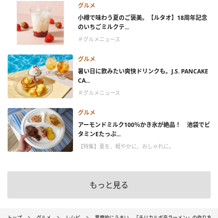
グルメ
小樽で味わう夏のご褒美。【ルタオ】18周年記念
のいちごミルクテ...
＃グルメニュース
グルメ
暑い日に飲みたい爽快ドリンクも。J.S. PANCAKE
CA...
＃グルメニュース
グルメ
アーモンドミルク100％かき氷が絶品！ 池袋でビ
タミンEたっぷ...
【特集】夏を、軽やかに、おしゃれに。
もっと見る
トップ
グルメ
レシピ
悪魔的にうまい。「チリカルボ辛ラーメン」の作り方