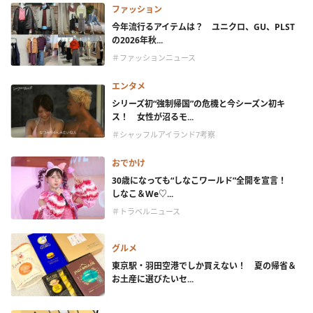
ファッション
今年流行るアイテムは？ ユニクロ、GU、PLST
の2026年秋...
＃ファッションニュース
エンタメ
シリーズ初“強制帰国”の危機と今シーズン初キ
ス！ 女性が沼るモ...
＃シャッフルアイランド7考察
おでかけ
30歳になっても“しなこワールド”全開を宣言！
しなこ＆We♡...
＃トラベルニュース
グルメ
東京駅・羽田空港でしか買えない！ 夏の帰省＆
お土産に選びたいセ...