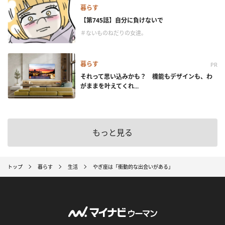
暮らす
【第745話】自分に負けないで
＃ないものねだりの女達。
暮らす
PR
それって思い込みかも？ 機能もデザインも、わ
がままを叶えてくれ...
もっと見る
トップ
暮らす
生活
やぎ座は「衝動的な出会いがある」