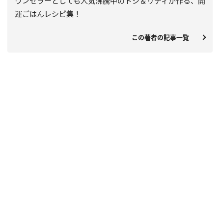
ウンセラーとしても人気沸騰中のトシ＆リティが作る、開
運ごはんレシピ集！
この著者の記事一覧