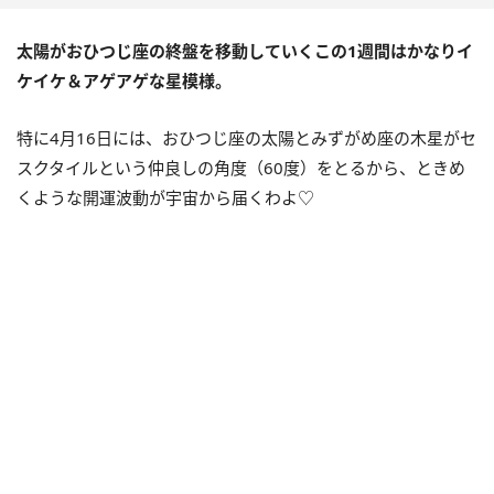
太陽がおひつじ座の終盤を移動していくこの
1
週間はかなりイ
ケイケ＆アゲアゲな星模様。
特に
4
月
16
日には、おひつじ座の太陽とみずがめ座の木星がセ
スクタイルという仲良しの角度（
60
度）をとるから、ときめ
くような開運波動が宇宙から届くわよ♡