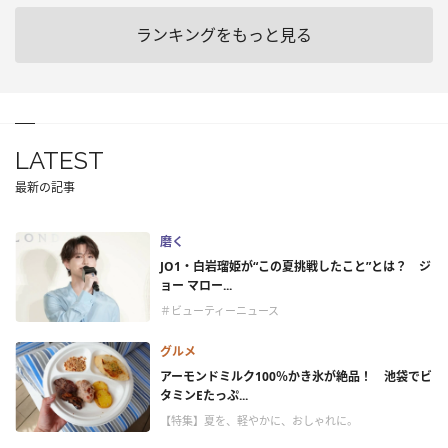
ランキングをもっと見る
LATEST
最新の記事
磨く
JO1・白岩瑠姫が“この夏挑戦したこと”とは？ ジ
ョー マロー...
＃ビューティーニュース
グルメ
アーモンドミルク100％かき氷が絶品！ 池袋でビ
タミンEたっぷ...
【特集】夏を、軽やかに、おしゃれに。