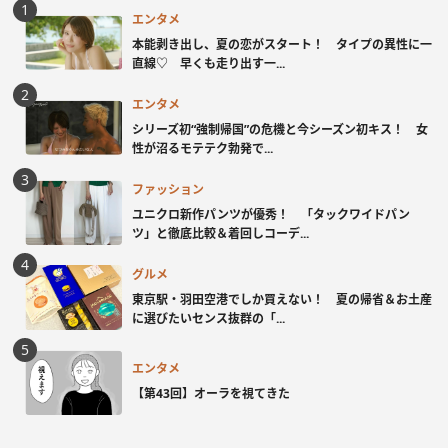
エンタメ
本能剥き出し、夏の恋がスタート！ タイプの異性に一
直線♡ 早くも走り出す一...
エンタメ
シリーズ初“強制帰国”の危機と今シーズン初キス！ 女
性が沼るモテテク勃発で...
ファッション
ユニクロ新作パンツが優秀！ 「タックワイドパン
ツ」と徹底比較＆着回しコーデ...
グルメ
東京駅・羽田空港でしか買えない！ 夏の帰省＆お土産
に選びたいセンス抜群の「...
エンタメ
【第43回】オーラを視てきた