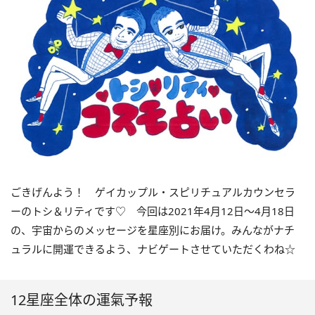
ごきげんよう！ ゲイカップル・スピリチュアルカウンセラ
ーのトシ＆リティです
♡
今回は
2021
年
4
月
12
日〜
4
月
18
日
の、宇宙からのメッセージを星座別にお届け。みんながナチ
ュラルに開運できるよう、ナビゲートさせていただくわね☆
12星座全体の運氣予報