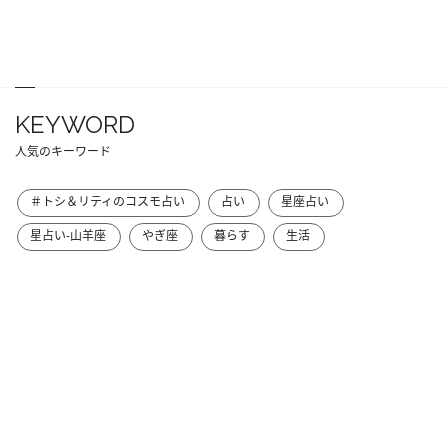
KEYWORD
人気のキーワード
＃トシ＆リティのコスモ占い
占い
星座占い
星占い-山羊座
やぎ座
暮らす
生活