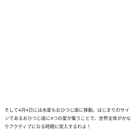
そして
4
月
4
日には水星もおひつじ座に移動。はじまりのサイ
ンであるおひつじ座に
4
つの星が集うことで、世界全体がかな
りアクティブになる時期に突入するわよ！