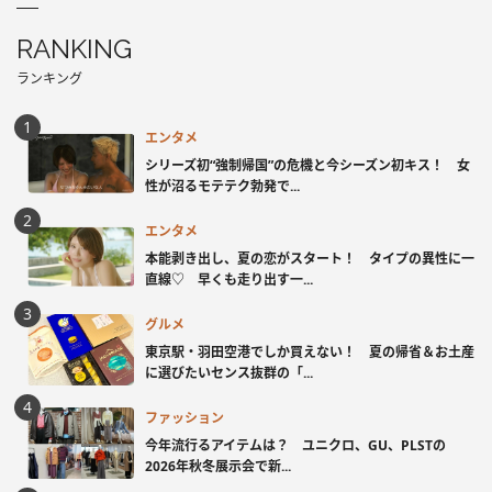
RANKING
ランキング
エンタメ
シリーズ初“強制帰国”の危機と今シーズン初キス！ 女
性が沼るモテテク勃発で...
エンタメ
本能剥き出し、夏の恋がスタート！ タイプの異性に一
直線♡ 早くも走り出す一...
グルメ
東京駅・羽田空港でしか買えない！ 夏の帰省＆お土産
に選びたいセンス抜群の「...
ファッション
今年流行るアイテムは？ ユニクロ、GU、PLSTの
2026年秋冬展示会で新...