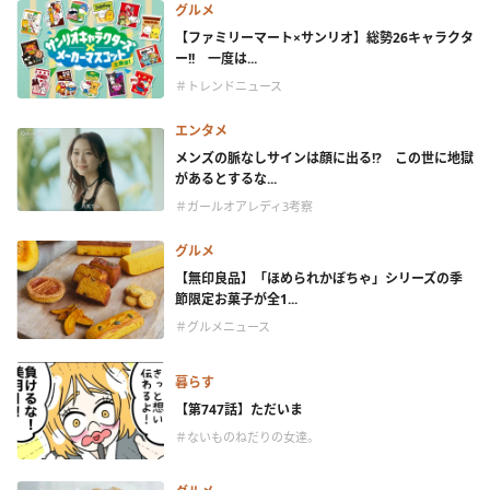
グルメ
【ファミリーマート×サンリオ】総勢26キャラクタ
ー!! 一度は...
＃トレンドニュース
エンタメ
メンズの脈なしサインは顔に出る!? この世に地獄
があるとするな...
＃ガールオアレディ3考察
グルメ
【無印良品】「ほめられかぼちゃ」シリーズの季
節限定お菓子が全1...
＃グルメニュース
暮らす
【第747話】ただいま
＃ないものねだりの女達。