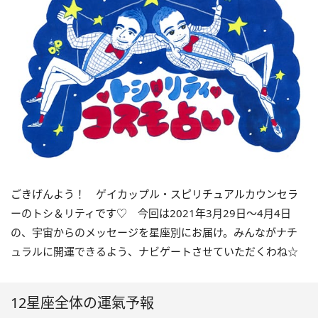
ごきげんよう！ ゲイカップル・スピリチュアルカウンセラ
ーのトシ＆リティです
♡
今回は
2021
年
3
月
29
日〜
4
月
4
日
の、宇宙からのメッセージを星座別にお届け。みんながナチ
ュラルに開運できるよう、ナビゲートさせていただくわね☆
12星座全体の運氣予報