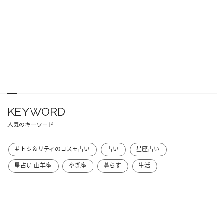
KEYWORD
人気のキーワード
＃トシ＆リティのコスモ占い
占い
星座占い
星占い-山羊座
やぎ座
暮らす
生活