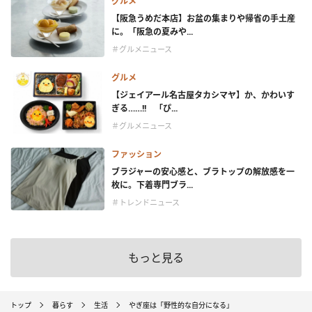
グルメ
【阪急うめだ本店】お盆の集まりや帰省の手土産
に。「阪急の夏みや...
＃グルメニュース
グルメ
【ジェイアール名古屋タカシマヤ】か、かわいす
ぎる……!! 「ぴ...
＃グルメニュース
ファッション
ブラジャーの安心感と、ブラトップの解放感を一
枚に。下着専門ブラ...
＃トレンドニュース
もっと見る
トップ
暮らす
生活
やぎ座は「野性的な自分になる」