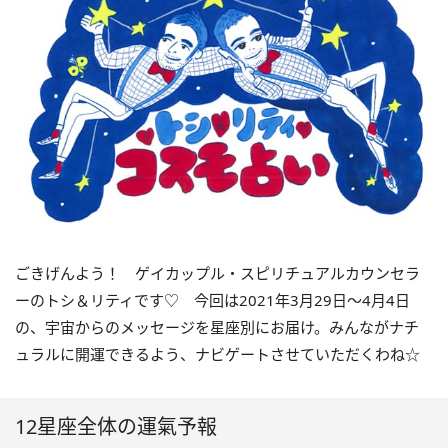
ごきげんよう！ ゲイカップル・スピリチュアルカウンセラ
ーのトシ＆リティです
♡
今回は
2021
年
3
月
29
日〜
4
月
4
日
の、宇宙からのメッセージを星座別にお届け。みんながナチ
ュラルに開運できるよう、ナビゲートさせていただくわね☆
12星座全体の運氣予報