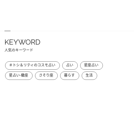
KEYWORD
人気のキーワード
＃トシ＆リティのコスモ占い
占い
星座占い
星占い-蠍座
さそり座
暮らす
生活