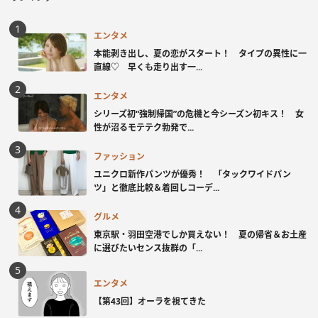
エンタメ
本能剥き出し、夏の恋がスタート！ タイプの異性に一
直線♡ 早くも走り出す一...
エンタメ
シリーズ初“強制帰国”の危機と今シーズン初キス！ 女
性が沼るモテテク勃発で...
ファッション
ユニクロ新作パンツが優秀！ 「タックワイドパン
ツ」と徹底比較＆着回しコーデ...
グルメ
東京駅・羽田空港でしか買えない！ 夏の帰省＆お土産
に選びたいセンス抜群の「...
エンタメ
【第43回】オーラを視てきた