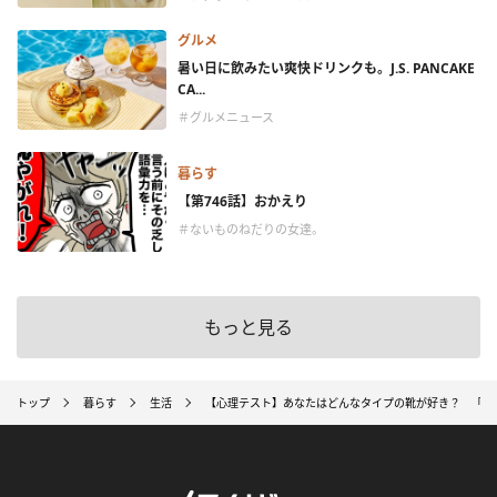
グルメ
暑い日に飲みたい爽快ドリンクも。J.S. PANCAKE
CA...
＃グルメニュース
暮らす
【第746話】おかえり
＃ないものねだりの女達。
もっと見る
トップ
暮らす
生活
【心理テスト】あなたはどんなタイプの靴が好き？ 「あ