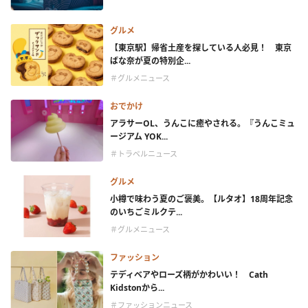
グルメ
【東京駅】帰省土産を探している人必見！ 東京
ばな奈が夏の特別企...
＃グルメニュース
おでかけ
アラサーOL、うんこに癒やされる。『うんこミュ
ージアム YOK...
＃トラベルニュース
グルメ
小樽で味わう夏のご褒美。【ルタオ】18周年記念
のいちごミルクテ...
＃グルメニュース
ファッション
テディベアやローズ柄がかわいい！ Cath
Kidstonから...
＃ファッションニュース