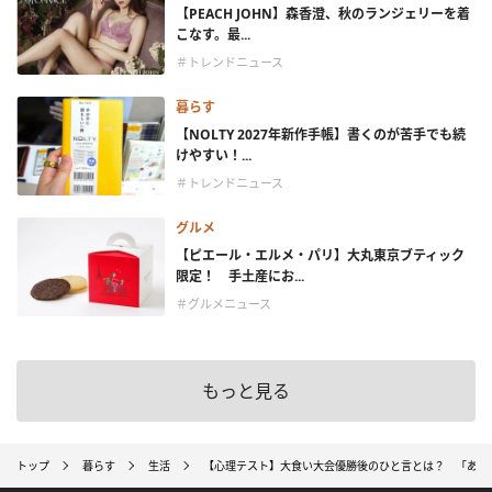
【PEACH JOHN】森香澄、秋のランジェリーを着
こなす。最...
＃トレンドニュース
暮らす
【NOLTY 2027年新作手帳】書くのが苦手でも続
けやすい！...
＃トレンドニュース
グルメ
【ピエール・エルメ・パリ】大丸東京ブティック
限定！ 手土産にお...
＃グルメニュース
もっと見る
トップ
暮らす
生活
【心理テスト】大食い大会優勝後のひと言とは？ 「あな