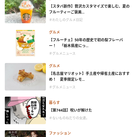
【スタバ新作】贅沢カスタマイズで楽しむ、夏の
フルーティーご褒美...
＃わたしのグルメ日記
グルメ
【フルーチェ】50年の歴史で初の梨フレーバ
ー！ 「栃木県産にっ...
＃グルメニュース
グルメ
【名古屋マリオット】手土産や帰省土産におすす
め！ 夏季限定レモ...
＃グルメニュース
暮らす
【第744話】呪いが解けた
＃ないものねだりの女達。
ファッション