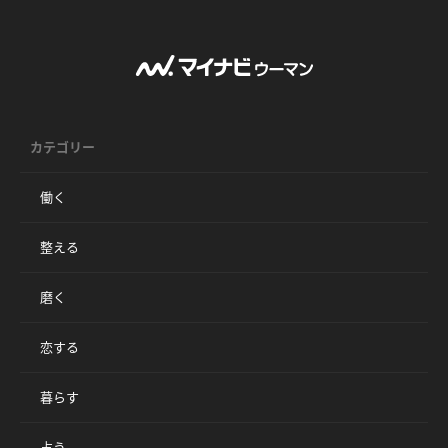
カテゴリー
働く
整える
磨く
恋する
暮らす
占う