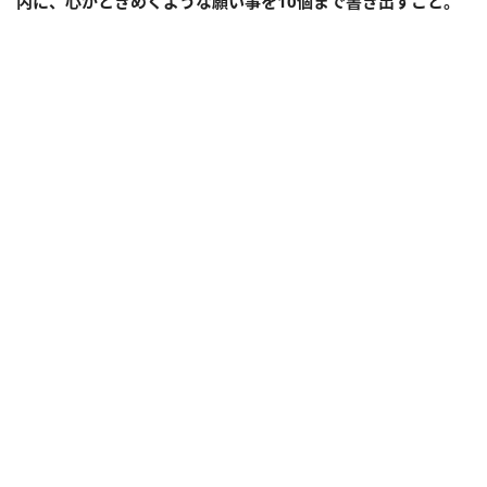
内に、心がときめくような願い事を
10
個まで書き出すこと。