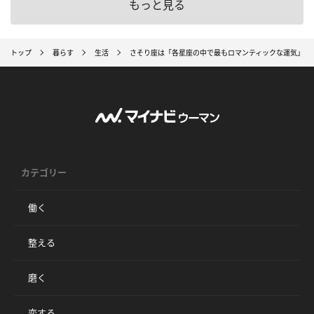
もっと見る
トップ
暮らす
生活
さそり座は「各星座の中で最もロマンティックな運気」
カテゴリー
働く
整える
磨く
恋する