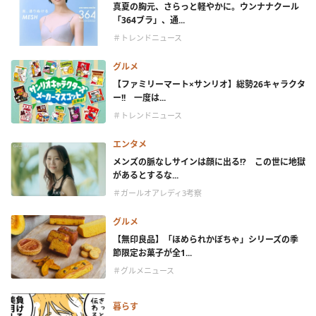
真夏の胸元、さらっと軽やかに。ウンナナクール
「364ブラ」、通...
＃トレンドニュース
グルメ
【ファミリーマート×サンリオ】総勢26キャラクタ
ー!! 一度は...
＃トレンドニュース
エンタメ
メンズの脈なしサインは顔に出る!? この世に地獄
があるとするな...
＃ガールオアレディ3考察
グルメ
【無印良品】「ほめられかぼちゃ」シリーズの季
節限定お菓子が全1...
＃グルメニュース
暮らす