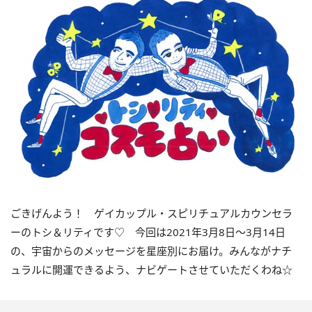
ごきげんよう！ ゲイカップル・スピリチュアルカウンセラ
ーのトシ＆リティです
♡
今回は
2021
年
3
月
8
日〜
3
月
14
日
の、宇宙からのメッセージを星座別にお届け。みんながナチ
ュラルに開運できるよう、ナビゲートさせていただくわね☆