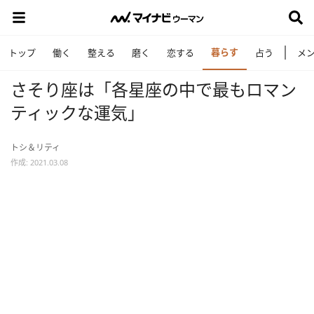
暮らす
トップ
働く
整える
磨く
恋する
占う
メ
さそり座は「各星座の中で最もロマン
ティックな運気」
トシ＆リティ
作成: 2021.03.08