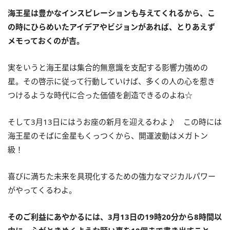
海王星は豊かなインスピレーション
も与えてくれるから、こ
の時にひらめいたアイデアやビジョンがあれば、とりあえず
メモっておくのが吉。
実をいうと海王星は集合的無意識を支配する影響力強めの
星。その啓示に従って行動していけば、多くの人の心を惹き
つけるような時代に合った価値を創造できるのよね☆
そして
3
月
13
日にはうお座の新月を迎えるわよ♪ この時には
海王星のそばに金星もくっつくから、開運波動はメガトン
級！
喜びに満ちた未来を具現化するための強力なマジカルパワー
がやってくるわよ。
そのご利益にあやかるには、
3
月
13
日の
19
時
20
分から
8
時間以