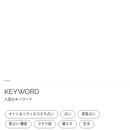
KEYWORD
人気のキーワード
＃トシ＆リティのコスモ占い
占い
星座占い
星占い-蠍座
さそり座
暮らす
生活