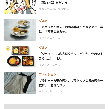
【第747話】ただいま
＃ないものねだりの女達。
グルメ
【阪急うめだ本店】お盆の集まりや帰省の手土産
に。「阪急の夏みや...
＃グルメニュース
グルメ
【ジェイアール名古屋タカシマヤ】か、かわいす
ぎる……!! 「ぴ...
＃グルメニュース
ファッション
ブラジャーの安心感と、ブラトップの解放感を一
枚に。下着専門ブラ...
＃トレンドニュース